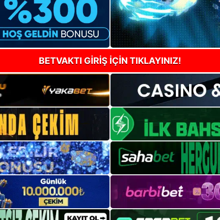
BETVAKTI GİRİŞ İÇİN TIKLAYINIZ!