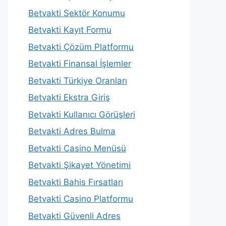
Betvakti Sektör Konumu
Betvakti Kayıt Formu
Betvakti Çözüm Platformu
Betvakti Finansal İşlemler
Betvakti Türkiye Oranları
Betvakti Ekstra Giriş
Betvakti Kullanıcı Görüşleri
Betvakti Adres Bulma
Betvakti Casino Menüsü
Betvakti Şikayet Yönetimi
Betvakti Bahis Fırsatları
Betvakti Casino Platformu
Betvakti Güvenli Adres