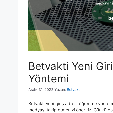
Betvakti Yeni Gi
Yöntemi
Aralık 31, 2022
Yazarı:
Betvakti
Betvakti yeni giriş adresi öğrenme yöntemi 
medyayı takip etmenizi öneririz. Çünkü bahi