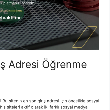
riş Adresi Öğrenme
Bu sitenin en son giriş adresi için öncelikle sosyal
s siteleri aktif olarak iki farklı sosyal medya