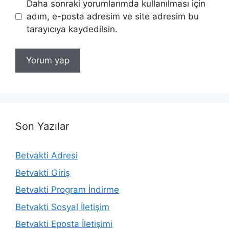
Daha sonraki yorumlarımda kullanılması için
adım, e-posta adresim ve site adresim bu
tarayıcıya kaydedilsin.
Son Yazılar
Betvakti Adresi
Betvakti Giriş
Betvakti Program İndirme
Betvakti Sosyal İletişim
Betvakti Eposta İletişimi