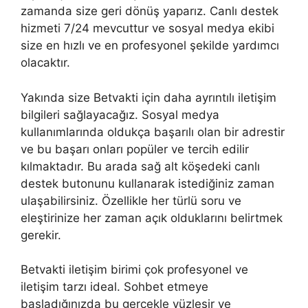
zamanda size geri dönüş yaparız. Canlı destek
hizmeti 7/24 mevcuttur ve sosyal medya ekibi
size en hızlı ve en profesyonel şekilde yardımcı
olacaktır.
Yakında size Betvakti için daha ayrıntılı iletişim
bilgileri sağlayacağız. Sosyal medya
kullanımlarında oldukça başarılı olan bir adrestir
ve bu başarı onları popüler ve tercih edilir
kılmaktadır. Bu arada sağ alt köşedeki canlı
destek butonunu kullanarak istediğiniz zaman
ulaşabilirsiniz. Özellikle her türlü soru ve
eleştirinize her zaman açık olduklarını belirtmek
gerekir.
Betvakti iletişim birimi çok profesyonel ve
iletişim tarzı ideal. Sohbet etmeye
başladığınızda bu gerçekle yüzleşir ve