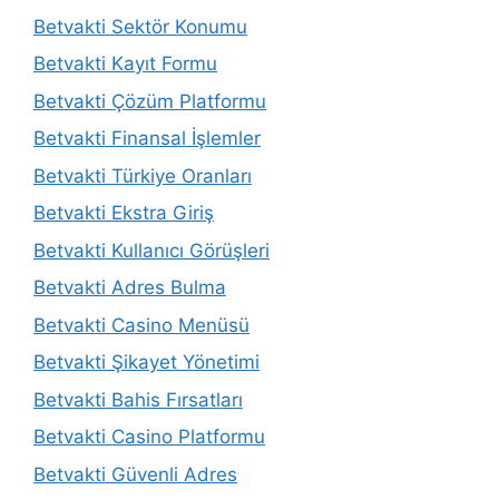
Betvakti Sektör Konumu
Betvakti Kayıt Formu
Betvakti Çözüm Platformu
Betvakti Finansal İşlemler
Betvakti Türkiye Oranları
Betvakti Ekstra Giriş
Betvakti Kullanıcı Görüşleri
Betvakti Adres Bulma
Betvakti Casino Menüsü
Betvakti Şikayet Yönetimi
Betvakti Bahis Fırsatları
Betvakti Casino Platformu
Betvakti Güvenli Adres