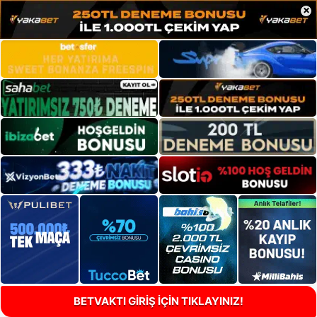
×
BETVAKTI GİRİŞ İÇİN TIKLAYINIZ!