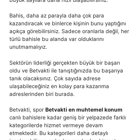
Bahis, daha az parayla daha çok para
kazandıracak ve binlerce kişinin bunu yaptığını
açıkça görebilirsiniz. Sadece oranlarla değil, her
türlü bahisle bu alanda var olduklarını
unutmamalıyız.
Sektörün liderliği gerçekten büyük bir başarı
oldu ve Betvakti ile tanıştığınızda bu başarıya
tanık olacaksınız. Çok sayıda adrese
ulaşabileceğiniz en kolay para kazanma
adreslerinden biri burada.
Betvakti, spor
Betvakti en muhtemel konum
canlı bahislere kadar geniş bir yelpazede farklı
kategorilerde hizmet vermeye devam
etmektedir. Bu kategorileri daha detaylı