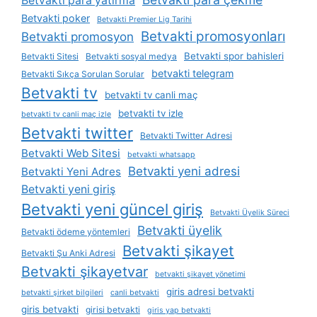
Betvakti para yatırma
Betvakti poker
Betvakti Premier Lig Tarihi
Betvakti promosyonları
Betvakti promosyon
Betvakti spor bahisleri
Betvakti Sitesi
Betvakti sosyal medya
betvakti telegram
Betvakti Sıkça Sorulan Sorular
Betvakti tv
betvakti tv canli maç
betvakti tv izle
betvakti tv canli maç izle
Betvakti twitter
Betvakti Twitter Adresi
Betvakti Web Sitesi
betvakti whatsapp
Betvakti yeni adresi
Betvakti Yeni Adres
Betvakti yeni giriş
Betvakti yeni güncel giriş
Betvakti Üyelik Süreci
Betvakti üyelik
Betvakti ödeme yöntemleri
Betvakti şikayet
Betvakti Şu Anki Adresi
Betvakti şikayetvar
betvakti şikayet yönetimi
giris adresi betvakti
betvakti şirket bilgileri
canli betvakti
giris betvakti
girisi betvakti
giris yap betvakti