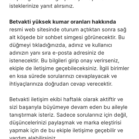
isteklerinize yanıt alırsınız.
Betvakti yüksek kumar oranları hakkında
resmi web sitesinde oturum açtıktan sonra sağ
alt köşede bir sohbet simgesi görünecektir. Bu
düğmeyi tıkladığınızda, adınız ve kullanıcı
adınızın yanı sıra e-posta adresiniz de
istenecektir. Bu bilgileri girip onay verirseniz,
ekiple de iletişime geçebileceksiniz. İlgili birimler
en kısa sürede sorularınızı cevaplayacak ve
ihtiyaçlarınıza doğrudan cevap verecektir.
Betvakti iletişim ekibi haftalık olarak aktiftir ve
sizi başarıyla büyümeye devam eden bu aileyle
tanıştırmak isteriz. Sadece sorularınız için değil,
düşüncelerinizi paylaşmak ve marka eleştirisi
yapmak için de bu ekiple iletişime geçebilir ve
yardım alabilirsiniz.