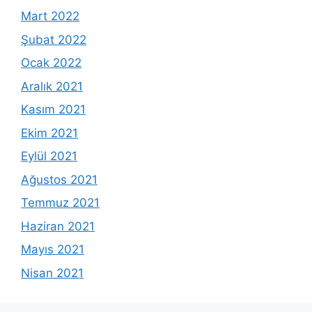
Mart 2022
Şubat 2022
Ocak 2022
Aralık 2021
Kasım 2021
Ekim 2021
Eylül 2021
Ağustos 2021
Temmuz 2021
Haziran 2021
Mayıs 2021
Nisan 2021