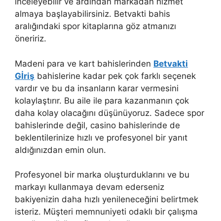
inceleyebilir ve ardından markadan hizmet
almaya başlayabilirsiniz. Betvakti bahis
aralığındaki spor kitaplarına göz atmanızı
öneririz.
Madeni para ve kart bahislerinden
Betvakti
Gİriş
bahislerine kadar pek çok farklı seçenek
vardır ve bu da insanların karar vermesini
kolaylaştırır. Bu aile ile para kazanmanın çok
daha kolay olacağını düşünüyoruz. Sadece spor
bahislerinde değil, casino bahislerinde de
beklentilerinize hızlı ve profesyonel bir yanıt
aldığınızdan emin olun.
Profesyonel bir marka oluşturduklarını ve bu
markayı kullanmaya devam ederseniz
bakiyenizin daha hızlı yenileneceğini belirtmek
isteriz. Müşteri memnuniyeti odaklı bir çalışma