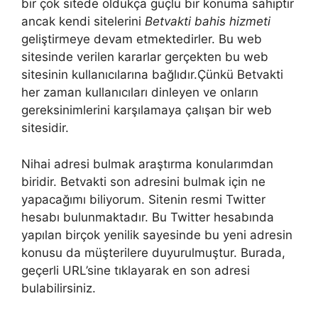
bir çok sitede oldukça güçlü bir konuma sahiptir
ancak kendi sitelerini
Betvakti bahis hizmeti
geliştirmeye devam etmektedirler. Bu web
sitesinde verilen kararlar gerçekten bu web
sitesinin kullanıcılarına bağlıdır.Çünkü Betvakti
her zaman kullanıcıları dinleyen ve onların
gereksinimlerini karşılamaya çalışan bir web
sitesidir.
Nihai adresi bulmak araştırma konularımdan
biridir. Betvakti son adresini bulmak için ne
yapacağımı biliyorum. Sitenin resmi Twitter
hesabı bulunmaktadır. Bu Twitter hesabında
yapılan birçok yenilik sayesinde bu yeni adresin
konusu da müşterilere duyurulmuştur. Burada,
geçerli URL’sine tıklayarak en son adresi
bulabilirsiniz.