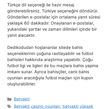
Türkçe dil seçeneği ile hazır mesaj
gönderebilirsiniz. Türkiye seçeneğini döndürür.
Gönderilen e-postalar için ortalama yanıt süresi
yaklaşık 60 dakikadır. Onaylanan e-postalar,
yukarıdaki şartlar ve zaman dilimleri içinde bir
yanıt alacaktır.
Dedikodudan hoşlananlar sitede bahis
seçeneklerinin çoğuna rastlayabilir ve futbol
bahisleri hakkında araştırma yapabilir. Çoğu
futbol ligi ve ligleri de bu maçlara bahis yapma
imkanı sunar. Ayrıca bahisçiler, canlı bahis
oyunları aracılığıyla futbol maçları için kupon
oluşturabilirler.
Kategoriler
Betvakti
Etiketler
Betvakti casino oyunları
,
betvakti yüksek