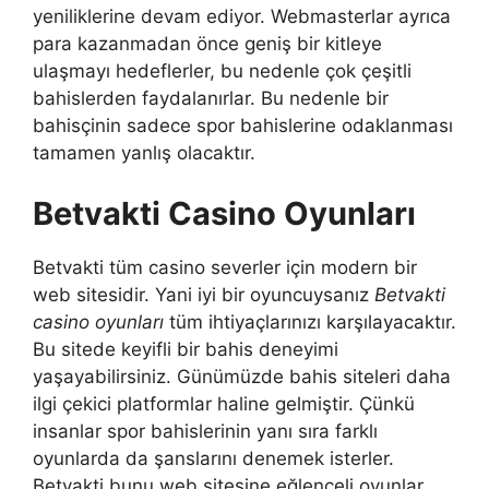
yeniliklerine devam ediyor. Webmasterlar ayrıca
para kazanmadan önce geniş bir kitleye
ulaşmayı hedeflerler, bu nedenle çok çeşitli
bahislerden faydalanırlar. Bu nedenle bir
bahisçinin sadece spor bahislerine odaklanması
tamamen yanlış olacaktır.
Betvakti Casino Oyunları
Betvakti tüm casino severler için modern bir
web sitesidir. Yani iyi bir oyuncuysanız
Betvakti
casino oyunları
tüm ihtiyaçlarınızı karşılayacaktır.
Bu sitede keyifli bir bahis deneyimi
yaşayabilirsiniz. Günümüzde bahis siteleri daha
ilgi çekici platformlar haline gelmiştir. Çünkü
insanlar spor bahislerinin yanı sıra farklı
oyunlarda da şanslarını denemek isterler.
Betvakti bunu web sitesine eğlenceli oyunlar