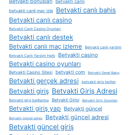
Betvakti bonusları
betvakti canli
Betvakti canlı bahis
betvakti canli maç izle
Betvakti canlı casino
Betvakti Canlı Casino Oyunları
Betvakti canlı destek
Betvakti canlı maç izleme
Betvakti canlı yardım
Betvakti casino
Betvakti Canlı Yardım Hattı
Betvakti casino oyunları
betvakti com
Betvakti Casino Sitesi
Betvakti Genel Bakış
Betvakti gerçek adresi
betvakti giris twitter
Betvakti Giriş Adresi
Betvakti giriş
Betvakti Girişi
Betvakti giriş bağlantısı
Betvakti Giriş Sorunları
Betvakti giriş yap
Betvakti güncel
Betvakti güncel adresi
Betvakti güncel adres
Betvakti güncel giriş