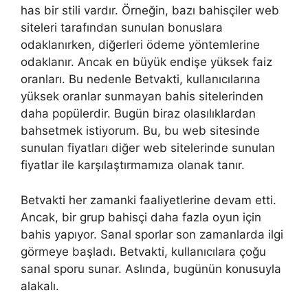
has bir stili vardır. Örneğin, bazı bahisçiler web
siteleri tarafından sunulan bonuslara
odaklanırken, diğerleri ödeme yöntemlerine
odaklanır. Ancak en büyük endişe yüksek faiz
oranları. Bu nedenle Betvakti, kullanıcılarına
yüksek oranlar sunmayan bahis sitelerinden
daha popülerdir. Bugün biraz olasılıklardan
bahsetmek istiyorum. Bu, bu web sitesinde
sunulan fiyatları diğer web sitelerinde sunulan
fiyatlar ile karşılaştırmamıza olanak tanır.
Betvakti her zamanki faaliyetlerine devam etti.
Ancak, bir grup bahisçi daha fazla oyun için
bahis yapıyor. Sanal sporlar son zamanlarda ilgi
görmeye başladı. Betvakti, kullanıcılara çoğu
sanal sporu sunar. Aslında, bugünün konusuyla
alakalı.