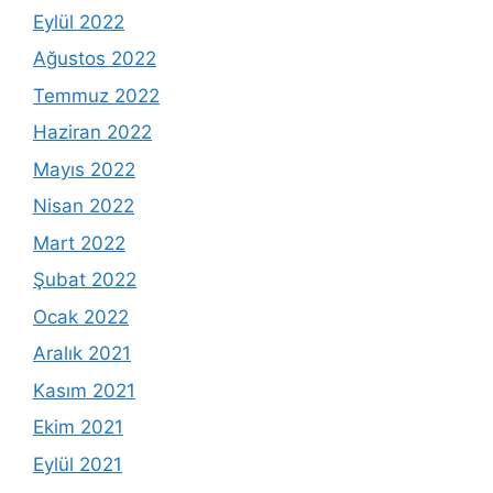
Eylül 2022
Ağustos 2022
Temmuz 2022
Haziran 2022
Mayıs 2022
Nisan 2022
Mart 2022
Şubat 2022
Ocak 2022
Aralık 2021
Kasım 2021
Ekim 2021
Eylül 2021