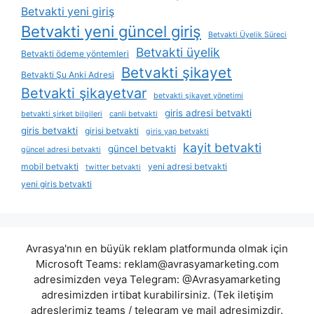
Betvakti yeni giriş
Betvakti yeni güncel giriş
Betvakti Üyelik Süreci
Betvakti üyelik
Betvakti ödeme yöntemleri
Betvakti şikayet
Betvakti Şu Anki Adresi
Betvakti şikayetvar
betvakti şikayet yönetimi
giris adresi betvakti
betvakti şirket bilgileri
canli betvakti
giris betvakti
girisi betvakti
giris yap betvakti
kayit betvakti
güncel betvakti
güncel adresi betvakti
mobil betvakti
yeni adresi betvakti
twitter betvakti
yeni giris betvakti
Avrasya'nın en büyük reklam platformunda olmak için
Microsoft Teams:
reklam@avrasyamarketing.com
adresimizden veya Telegram: @Avrasyamarketing
adresimizden irtibat kurabilirsiniz. (Tek iletişim
adreslerimiz teams / telegram ve mail adresimizdir.