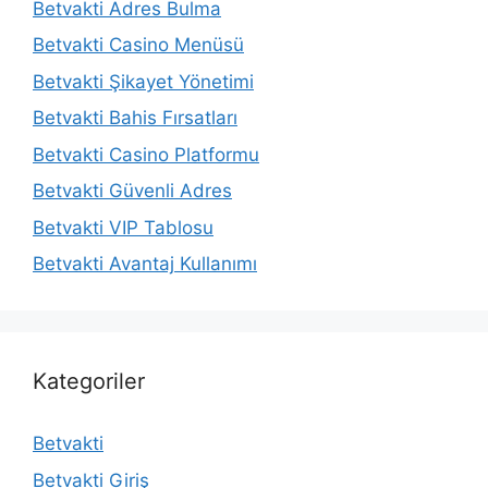
Betvakti Adres Bulma
Betvakti Casino Menüsü
Betvakti Şikayet Yönetimi
Betvakti Bahis Fırsatları
Betvakti Casino Platformu
Betvakti Güvenli Adres
Betvakti VIP Tablosu
Betvakti Avantaj Kullanımı
Kategoriler
Betvakti
Betvakti Giriş