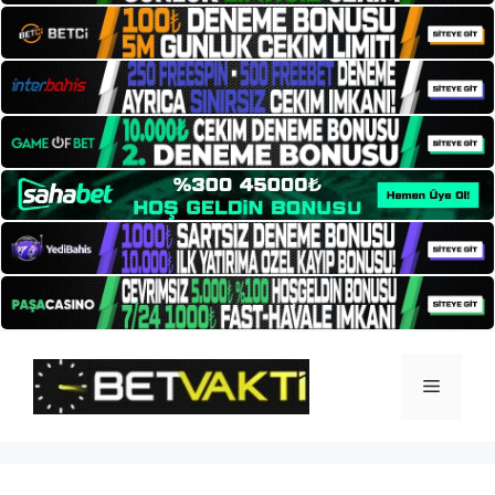
İçeriğe
atla
Menü