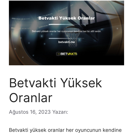
Betvakti Yüksek
Oranlar
Ağustos 16, 2023
Yazarı:
Betvakti yüksek oranlar her oyuncunun kendine