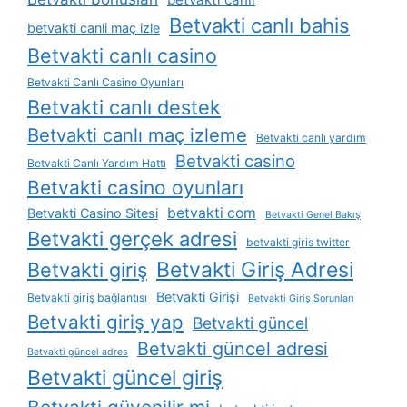
Betvakti canlı bahis
betvakti canli maç izle
Betvakti canlı casino
Betvakti Canlı Casino Oyunları
Betvakti canlı destek
Betvakti canlı maç izleme
Betvakti canlı yardım
Betvakti casino
Betvakti Canlı Yardım Hattı
Betvakti casino oyunları
betvakti com
Betvakti Casino Sitesi
Betvakti Genel Bakış
Betvakti gerçek adresi
betvakti giris twitter
Betvakti Giriş Adresi
Betvakti giriş
Betvakti Girişi
Betvakti giriş bağlantısı
Betvakti Giriş Sorunları
Betvakti giriş yap
Betvakti güncel
Betvakti güncel adresi
Betvakti güncel adres
Betvakti güncel giriş