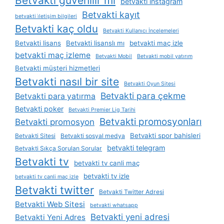
Betvakti güvenilir mi
betvakti instagram
Betvakti kayıt
betvakti i̇letişim bilgileri
Betvakti kaç oldu
Betvakti Kullanıcı İncelemeleri
Betvakti lisans
Betvakti lisanslı mı
betvakti maç izle
betvakti maç izleme
Betvakti Mobil
Betvakti mobil yatırım
Betvakti müşteri hizmetleri
Betvakti nasıl bir site
Betvakti Oyun Sitesi
Betvakti para çekme
Betvakti para yatırma
Betvakti poker
Betvakti Premier Lig Tarihi
Betvakti promosyonları
Betvakti promosyon
Betvakti spor bahisleri
Betvakti Sitesi
Betvakti sosyal medya
betvakti telegram
Betvakti Sıkça Sorulan Sorular
Betvakti tv
betvakti tv canli maç
betvakti tv izle
betvakti tv canli maç izle
Betvakti twitter
Betvakti Twitter Adresi
Betvakti Web Sitesi
betvakti whatsapp
Betvakti yeni adresi
Betvakti Yeni Adres