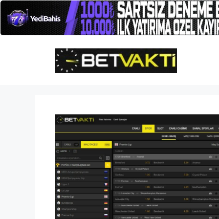
İçeriğe
atla