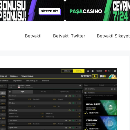
Betvakti
Betvakti Twitter
Betvakti Şikayet