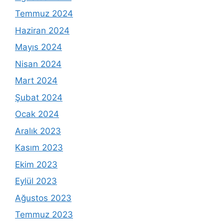
Temmuz 2024
Haziran 2024
Mayıs 2024
Nisan 2024
Mart 2024
Şubat 2024
Ocak 2024
Aralık 2023
Kasım 2023
Ekim 2023
Eylül 2023
Ağustos 2023
Temmuz 2023