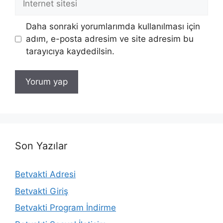
sitesi
Daha sonraki yorumlarımda kullanılması için
adım, e-posta adresim ve site adresim bu
tarayıcıya kaydedilsin.
Son Yazılar
Betvakti Adresi
Betvakti Giriş
Betvakti Program İndirme