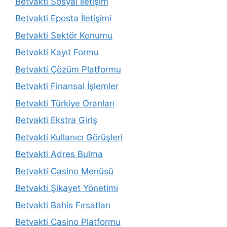
Betvakti Sosyal İletişim
Betvakti Eposta İletişimi
Betvakti Sektör Konumu
Betvakti Kayıt Formu
Betvakti Çözüm Platformu
Betvakti Finansal İşlemler
Betvakti Türkiye Oranları
Betvakti Ekstra Giriş
Betvakti Kullanıcı Görüşleri
Betvakti Adres Bulma
Betvakti Casino Menüsü
Betvakti Şikayet Yönetimi
Betvakti Bahis Fırsatları
Betvakti Casino Platformu