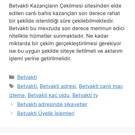
Betvakti Kazançların Çekilmesi sitesinden elde
edilen canlı bahis kazançları son derece rahat
bir şekilde istenildiği süre çekilebilmektedir.
Betvakti bu mevzuda son derece memnun edici
nitelikte hizmetler sunmaktadır. Ne kadar
miktarda bir çekim gerçekleştirilmesi gerekiyor
ise bu uygun şekilde siteye iletilmeli ve aktarım
işlemi yerine getirilmelidir.
Kategoriler
Betvakti
Etiketler
Betvakti
,
Betvakti adresi
,
Betvakti canlı maç
izleme
,
Betvakti kaç oldu
,
Betvakti tv
Yazı
Betvakti adresinde şikayetler
dolaşımı
Betvakti Üyelik İşlemleri