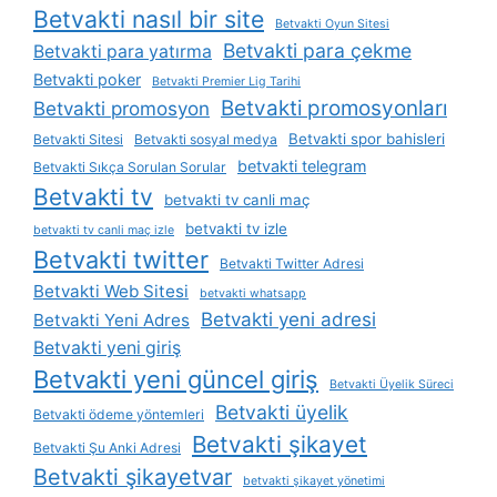
Betvakti nasıl bir site
Betvakti Oyun Sitesi
Betvakti para çekme
Betvakti para yatırma
Betvakti poker
Betvakti Premier Lig Tarihi
Betvakti promosyonları
Betvakti promosyon
Betvakti spor bahisleri
Betvakti Sitesi
Betvakti sosyal medya
betvakti telegram
Betvakti Sıkça Sorulan Sorular
Betvakti tv
betvakti tv canli maç
betvakti tv izle
betvakti tv canli maç izle
Betvakti twitter
Betvakti Twitter Adresi
Betvakti Web Sitesi
betvakti whatsapp
Betvakti yeni adresi
Betvakti Yeni Adres
Betvakti yeni giriş
Betvakti yeni güncel giriş
Betvakti Üyelik Süreci
Betvakti üyelik
Betvakti ödeme yöntemleri
Betvakti şikayet
Betvakti Şu Anki Adresi
Betvakti şikayetvar
betvakti şikayet yönetimi