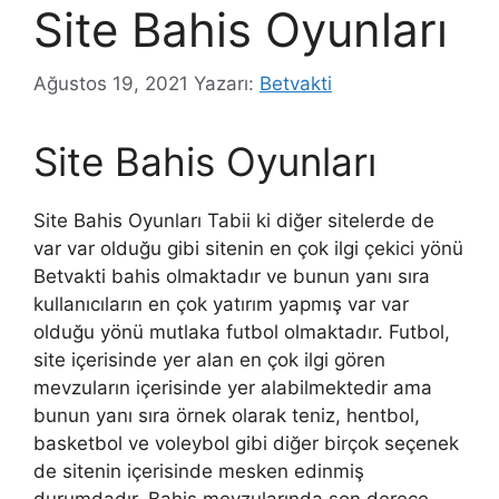
Site Bahis Oyunları
Ağustos 19, 2021
Yazarı:
Betvakti
Site Bahis Oyunları
Site Bahis Oyunları Tabii ki diğer sitelerde de
var var olduğu gibi sitenin en çok ilgi çekici yönü
Betvakti bahis olmaktadır ve bunun yanı sıra
kullanıcıların en çok yatırım yapmış var var
olduğu yönü mutlaka futbol olmaktadır. Futbol,
site içerisinde yer alan en çok ilgi gören
mevzuların içerisinde yer alabilmektedir ama
bunun yanı sıra örnek olarak teniz, hentbol,
basketbol ve voleybol gibi diğer birçok seçenek
de sitenin içerisinde mesken edinmiş