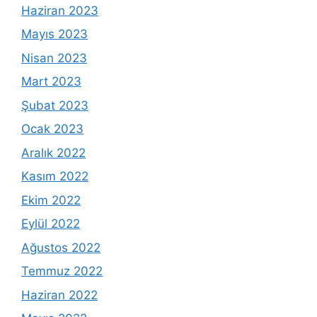
Haziran 2023
Mayıs 2023
Nisan 2023
Mart 2023
Şubat 2023
Ocak 2023
Aralık 2022
Kasım 2022
Ekim 2022
Eylül 2022
Ağustos 2022
Temmuz 2022
Haziran 2022