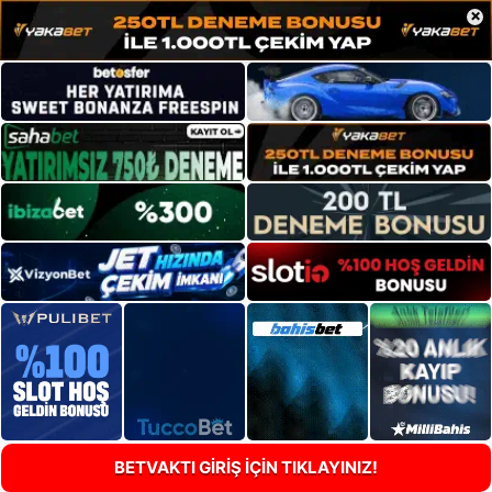
×
BETVAKTI GİRİŞ İÇİN TIKLAYINIZ!