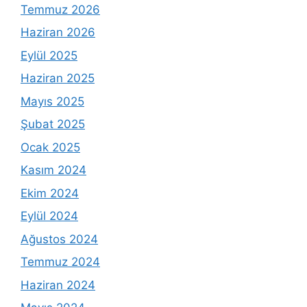
Temmuz 2026
Haziran 2026
Eylül 2025
Haziran 2025
Mayıs 2025
Şubat 2025
Ocak 2025
Kasım 2024
Ekim 2024
Eylül 2024
Ağustos 2024
Temmuz 2024
Haziran 2024