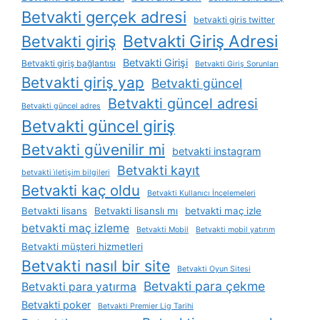
Betvakti gerçek adresi
betvakti giris twitter
Betvakti Giriş Adresi
Betvakti giriş
Betvakti Girişi
Betvakti giriş bağlantısı
Betvakti Giriş Sorunları
Betvakti giriş yap
Betvakti güncel
Betvakti güncel adresi
Betvakti güncel adres
Betvakti güncel giriş
Betvakti güvenilir mi
betvakti instagram
Betvakti kayıt
betvakti i̇letişim bilgileri
Betvakti kaç oldu
Betvakti Kullanıcı İncelemeleri
Betvakti lisans
Betvakti lisanslı mı
betvakti maç izle
betvakti maç izleme
Betvakti Mobil
Betvakti mobil yatırım
Betvakti müşteri hizmetleri
Betvakti nasıl bir site
Betvakti Oyun Sitesi
Betvakti para çekme
Betvakti para yatırma
Betvakti poker
Betvakti Premier Lig Tarihi