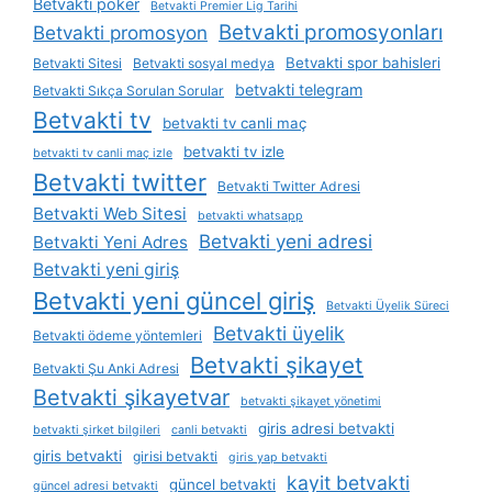
Betvakti poker
Betvakti Premier Lig Tarihi
Betvakti promosyonları
Betvakti promosyon
Betvakti spor bahisleri
Betvakti Sitesi
Betvakti sosyal medya
betvakti telegram
Betvakti Sıkça Sorulan Sorular
Betvakti tv
betvakti tv canli maç
betvakti tv izle
betvakti tv canli maç izle
Betvakti twitter
Betvakti Twitter Adresi
Betvakti Web Sitesi
betvakti whatsapp
Betvakti yeni adresi
Betvakti Yeni Adres
Betvakti yeni giriş
Betvakti yeni güncel giriş
Betvakti Üyelik Süreci
Betvakti üyelik
Betvakti ödeme yöntemleri
Betvakti şikayet
Betvakti Şu Anki Adresi
Betvakti şikayetvar
betvakti şikayet yönetimi
giris adresi betvakti
betvakti şirket bilgileri
canli betvakti
giris betvakti
girisi betvakti
giris yap betvakti
kayit betvakti
güncel betvakti
güncel adresi betvakti