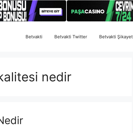
Betvakti
Betvakti Twitter
Betvakti Şikayet
alitesi nedir
Nedir