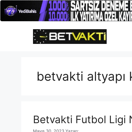
İçeriğe
atla
betvakti altyapı k
Betvakti Futbol Ligi 
Mayıs 30, 2023
Yazarı: