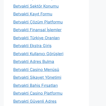
Betvakti Sektör Konumu
Betvakti Kayıt Formu
Betvakti Çözüm Platformu
Betvakti Finansal İşlemler
Betvakti Türkiye Oranları
Betvakti Ekstra Giriş
Betvakti Kullanıcı Görüşleri
Betvakti Adres Bulma
Betvakti Casino Menüsü
Betvakti Şikayet Yönetimi
Betvakti Bahis Fırsatları
Betvakti Casino Platformu
Betvakti Güvenli Adres