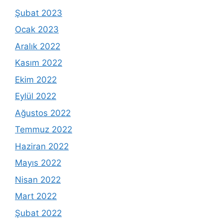
Şubat 2023
Ocak 2023
Aralık 2022
Kasım 2022
Ekim 2022
Eylül 2022
Ağustos 2022
Temmuz 2022
Haziran 2022
Mayıs 2022
Nisan 2022
Mart 2022
Şubat 2022