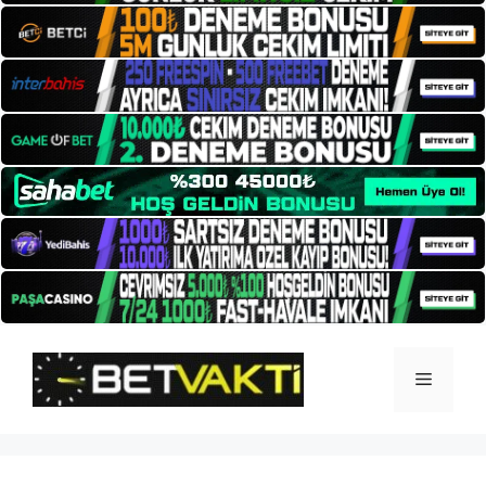
İçeriğe
atla
Menü