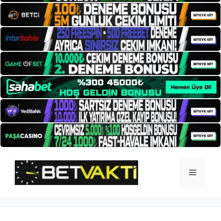
İçeriğe
atla
Menü