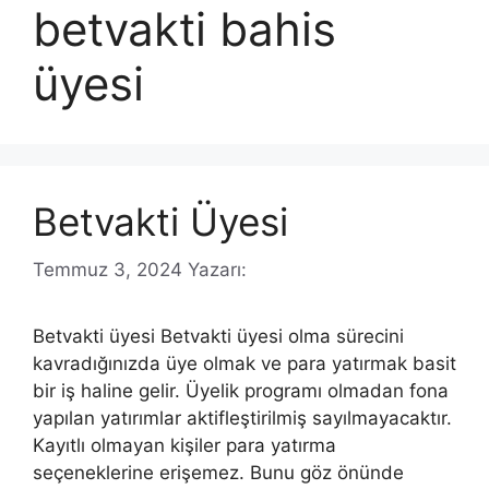
betvakti bahis
üyesi
Betvakti Üyesi
Temmuz 3, 2024
Yazarı:
Betvakti üyesi Betvakti üyesi olma sürecini
kavradığınızda üye olmak ve para yatırmak basit
bir iş haline gelir. Üyelik programı olmadan fona
yapılan yatırımlar aktifleştirilmiş sayılmayacaktır.
Kayıtlı olmayan kişiler para yatırma
seçeneklerine erişemez. Bunu göz önünde