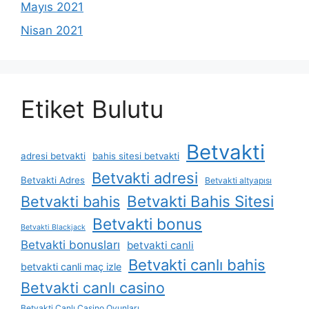
Mayıs 2021
Nisan 2021
Etiket Bulutu
Betvakti
adresi betvakti
bahis sitesi betvakti
Betvakti adresi
Betvakti Adres
Betvakti altyapısı
Betvakti Bahis Sitesi
Betvakti bahis
Betvakti bonus
Betvakti Blackjack
Betvakti bonusları
betvakti canli
Betvakti canlı bahis
betvakti canli maç izle
Betvakti canlı casino
Betvakti Canlı Casino Oyunları