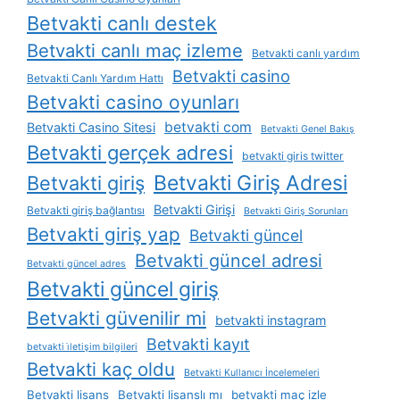
Betvakti canlı destek
Betvakti canlı maç izleme
Betvakti canlı yardım
Betvakti casino
Betvakti Canlı Yardım Hattı
Betvakti casino oyunları
betvakti com
Betvakti Casino Sitesi
Betvakti Genel Bakış
Betvakti gerçek adresi
betvakti giris twitter
Betvakti Giriş Adresi
Betvakti giriş
Betvakti Girişi
Betvakti giriş bağlantısı
Betvakti Giriş Sorunları
Betvakti giriş yap
Betvakti güncel
Betvakti güncel adresi
Betvakti güncel adres
Betvakti güncel giriş
Betvakti güvenilir mi
betvakti instagram
Betvakti kayıt
betvakti i̇letişim bilgileri
Betvakti kaç oldu
Betvakti Kullanıcı İncelemeleri
Betvakti lisans
Betvakti lisanslı mı
betvakti maç izle