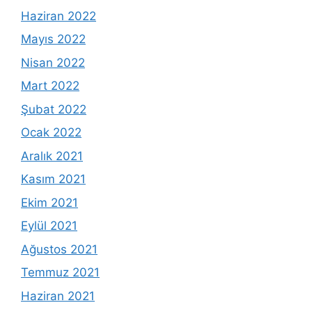
Haziran 2022
Mayıs 2022
Nisan 2022
Mart 2022
Şubat 2022
Ocak 2022
Aralık 2021
Kasım 2021
Ekim 2021
Eylül 2021
Ağustos 2021
Temmuz 2021
Haziran 2021