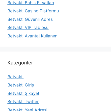
Betvakti Bahis Fırsatları
Betvakti Casino Platformu
Betvakti Güvenli Adres
Betvakti VIP Tablosu
Betvakti Avantaj Kullanımı
Kategoriler
Betvakti
Betvakti Giriş
Betvakti Şikayet
Betvakti Twitter
Betvakti Yeni Adresi