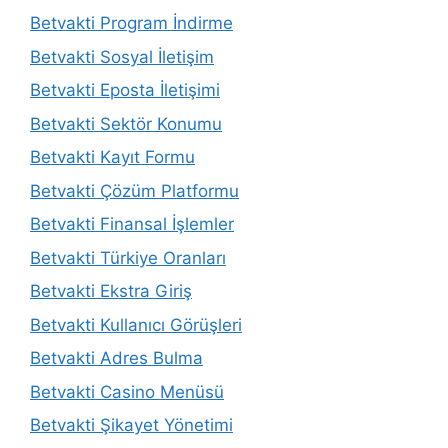
Betvakti Program İndirme
Betvakti Sosyal İletişim
Betvakti Eposta İletişimi
Betvakti Sektör Konumu
Betvakti Kayıt Formu
Betvakti Çözüm Platformu
Betvakti Finansal İşlemler
Betvakti Türkiye Oranları
Betvakti Ekstra Giriş
Betvakti Kullanıcı Görüşleri
Betvakti Adres Bulma
Betvakti Casino Menüsü
Betvakti Şikayet Yönetimi