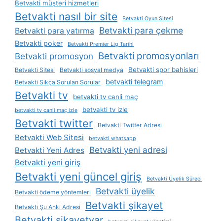
Betvakti müşteri hizmetleri
Betvakti nasıl bir site
Betvakti Oyun Sitesi
Betvakti para çekme
Betvakti para yatırma
Betvakti poker
Betvakti Premier Lig Tarihi
Betvakti promosyonları
Betvakti promosyon
Betvakti spor bahisleri
Betvakti Sitesi
Betvakti sosyal medya
betvakti telegram
Betvakti Sıkça Sorulan Sorular
Betvakti tv
betvakti tv canli maç
betvakti tv izle
betvakti tv canli maç izle
Betvakti twitter
Betvakti Twitter Adresi
Betvakti Web Sitesi
betvakti whatsapp
Betvakti yeni adresi
Betvakti Yeni Adres
Betvakti yeni giriş
Betvakti yeni güncel giriş
Betvakti Üyelik Süreci
Betvakti üyelik
Betvakti ödeme yöntemleri
Betvakti şikayet
Betvakti Şu Anki Adresi
Betvakti şikayetvar