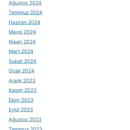
Ağustos 2024
Temmuz 2024
Haziran 2024
Mayıs 2024
Nisan 2024
Mart 2024
Şubat 2024
Ocak 2024
Aralık 2023
Kasım 2023
Ekim 2023
Eylül 2023
Ağustos 2023
Temmuz 2023