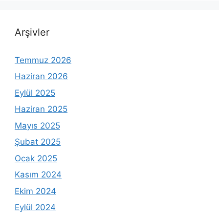
Arşivler
Temmuz 2026
Haziran 2026
Eylül 2025
Haziran 2025
Mayıs 2025
Şubat 2025
Ocak 2025
Kasım 2024
Ekim 2024
Eylül 2024