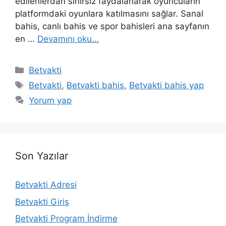
edilenlerdan sınırsız faydalanarak oyuncuların
platformdaki oyunlara katılmasını sağlar. Sanal
bahis, canlı bahis ve spor bahisleri ana sayfanın
en …
Devamını oku…
Kategoriler
Betvakti
Etiketler
Betvakti
,
Betvakti bahis
,
Betvakti bahis yap
Yorum yap
Son Yazılar
Betvakti Adresi
Betvakti Giriş
Betvakti Program İndirme