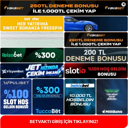
×
BETVAKTI GİRİŞ İÇİN TIKLAYINIZ!