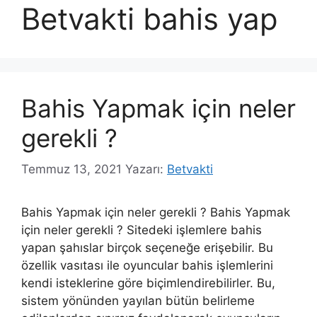
Betvakti bahis yap
Bahis Yapmak için neler
gerekli ?
Temmuz 13, 2021
Yazarı:
Betvakti
Bahis Yapmak için neler gerekli ? Bahis Yapmak
için neler gerekli ? Sitedeki işlemlere bahis
yapan şahıslar birçok seçeneğe erişebilir. Bu
özellik vasıtası ile oyuncular bahis işlemlerini
kendi isteklerine göre biçimlendirebilirler. Bu,
sistem yönünden yayılan bütün belirleme