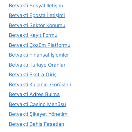
Betvakti Sosyal İletişim
Betvakti Eposta İletişimi
Betvakti Sektör Konumu
Betvakti Kayıt Formu
Betvakti Çözüm Platformu
Betvakti Finansal İşlemler
Betvakti Türkiye Oranları
Betvakti Ekstra Giriş
Betvakti Kullanıcı Görüşleri
Betvakti Adres Bulma
Betvakti Casino Menüsü
Betvakti Şikayet Yönetimi
Betvakti Bahis Fırsatları