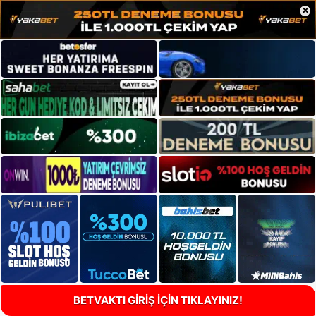
×
BETVAKTI GİRİŞ İÇİN TIKLAYINIZ!