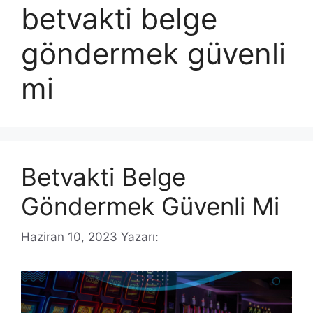
betvakti belge
göndermek güvenli
mi
Betvakti Belge
Göndermek Güvenli Mi
Haziran 10, 2023
Yazarı: