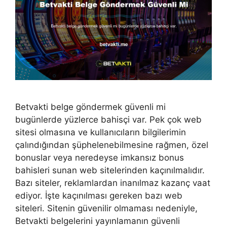
Betvakti belge göndermek güvenli mi
bugünlerde yüzlerce bahisçi var. Pek çok web
sitesi olmasına ve kullanıcıların bilgilerimin
çalındığından şüphelenebilmesine rağmen, özel
bonuslar veya neredeyse imkansız bonus
bahisleri sunan web sitelerinden kaçınılmalıdır.
Bazı siteler, reklamlardan inanılmaz kazanç vaat
ediyor. İşte kaçınılması gereken bazı web
siteleri. Sitenin güvenilir olmaması nedeniyle,
Betvakti belgelerini yayınlamanın güvenli