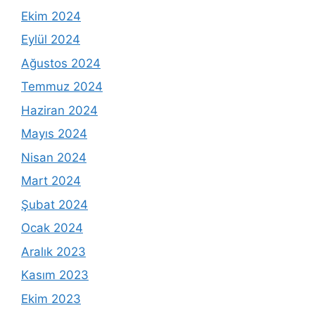
Ekim 2024
Eylül 2024
Ağustos 2024
Temmuz 2024
Haziran 2024
Mayıs 2024
Nisan 2024
Mart 2024
Şubat 2024
Ocak 2024
Aralık 2023
Kasım 2023
Ekim 2023