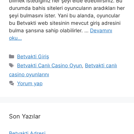
bilmek istediğiniz her şeyi elde edebilirsiniz. Bu
durumda bahis siteleri oyuncuların aradıkları her
şeyi bulmasını ister. Yani bu alanda, oyuncular
bu Betvakti web sitesinin mevcut giriş adresini
bulma şansına sahip olabilirler. …
Devamını
oku…
Kategoriler
Betvakti Giriş
Etiketler
Betvakti Canlı Casino Oyun
,
Betvakti canlı
casino oyunlarını
Yorum yap
Son Yazılar
Betvakti Adresi