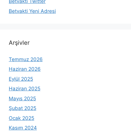
Betvakti Twitter
Betvakti Yeni Adresi
Arşivler
Temmuz 2026
Haziran 2026
Eylül 2025
Haziran 2025
Mayıs 2025
Şubat 2025
Ocak 2025
Kasım 2024