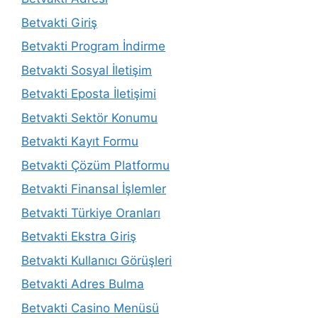
Betvakti Giriş
Betvakti Program İndirme
Betvakti Sosyal İletişim
Betvakti Eposta İletişimi
Betvakti Sektör Konumu
Betvakti Kayıt Formu
Betvakti Çözüm Platformu
Betvakti Finansal İşlemler
Betvakti Türkiye Oranları
Betvakti Ekstra Giriş
Betvakti Kullanıcı Görüşleri
Betvakti Adres Bulma
Betvakti Casino Menüsü