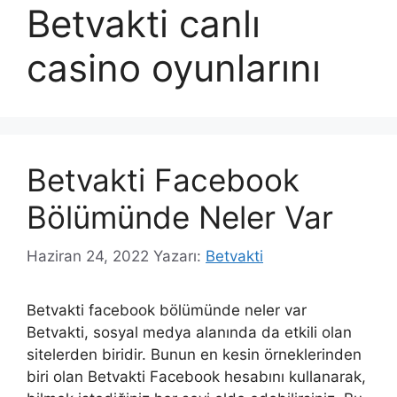
Betvakti canlı
casino oyunlarını
Betvakti Facebook
Bölümünde Neler Var
Haziran 24, 2022
Yazarı:
Betvakti
Betvakti facebook bölümünde neler var
Betvakti, sosyal medya alanında da etkili olan
sitelerden biridir. Bunun en kesin örneklerinden
biri olan Betvakti Facebook hesabını kullanarak,