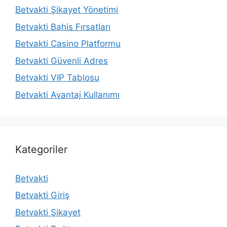
Betvakti Şikayet Yönetimi
Betvakti Bahis Fırsatları
Betvakti Casino Platformu
Betvakti Güvenli Adres
Betvakti VIP Tablosu
Betvakti Avantaj Kullanımı
Kategoriler
Betvakti
Betvakti Giriş
Betvakti Şikayet