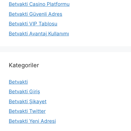
Betvakti Casino Platformu
Betvakti Güvenli Adres
Betvakti VIP Tablosu
Betvakti Avantaj Kullanımı
Kategoriler
Betvakti
Betvakti Giriş
Betvakti Şikayet
Betvakti Twitter
Betvakti Yeni Adresi