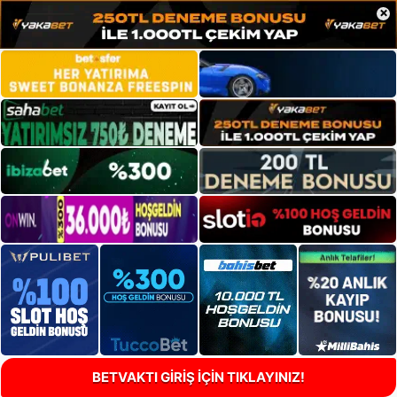
×
BETVAKTI GİRİŞ İÇİN TIKLAYINIZ!