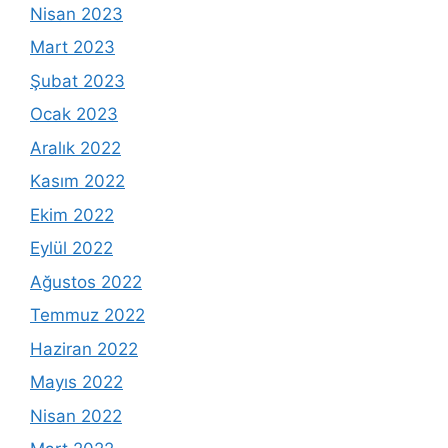
Nisan 2023
Mart 2023
Şubat 2023
Ocak 2023
Aralık 2022
Kasım 2022
Ekim 2022
Eylül 2022
Ağustos 2022
Temmuz 2022
Haziran 2022
Mayıs 2022
Nisan 2022