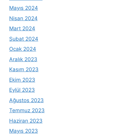
Mayıs 2024
Nisan 2024
Mart 2024
Şubat 2024
Ocak 2024
Aralık 2023
Kasım 2023
Ekim 2023
Eylül 2023
Ağustos 2023
Temmuz 2023
Haziran 2023
Mayıs 2023