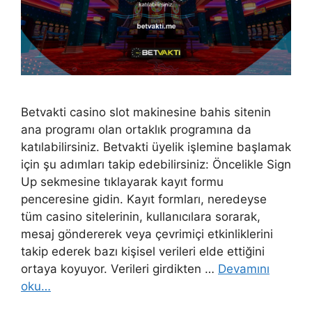
Betvakti casino slot makinesine bahis sitenin
ana programı olan ortaklık programına da
katılabilirsiniz. Betvakti üyelik işlemine başlamak
için şu adımları takip edebilirsiniz: Öncelikle Sign
Up sekmesine tıklayarak kayıt formu
penceresine gidin. Kayıt formları, neredeyse
tüm casino sitelerinin, kullanıcılara sorarak,
mesaj göndererek veya çevrimiçi etkinliklerini
takip ederek bazı kişisel verileri elde ettiğini
ortaya koyuyor. Verileri girdikten …
Devamını
oku…