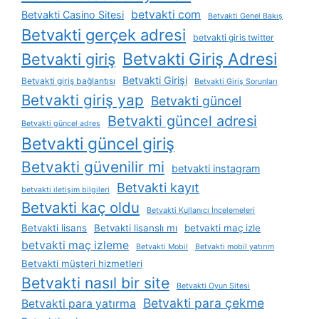
betvakti com
Betvakti Casino Sitesi
Betvakti Genel Bakış
Betvakti gerçek adresi
betvakti giris twitter
Betvakti Giriş Adresi
Betvakti giriş
Betvakti Girişi
Betvakti giriş bağlantısı
Betvakti Giriş Sorunları
Betvakti giriş yap
Betvakti güncel
Betvakti güncel adresi
Betvakti güncel adres
Betvakti güncel giriş
Betvakti güvenilir mi
betvakti instagram
Betvakti kayıt
betvakti i̇letişim bilgileri
Betvakti kaç oldu
Betvakti Kullanıcı İncelemeleri
Betvakti lisans
Betvakti lisanslı mı
betvakti maç izle
betvakti maç izleme
Betvakti Mobil
Betvakti mobil yatırım
Betvakti müşteri hizmetleri
Betvakti nasıl bir site
Betvakti Oyun Sitesi
Betvakti para çekme
Betvakti para yatırma