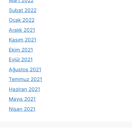
Mart 2022
Şubat 2022
Ocak 2022
Aralık 2021
Kasım 2021
Ekim 2021
Eylül 2021
Ağustos 2021
Temmuz 2021
Haziran 2021
Mayıs 2021
Nisan 2021