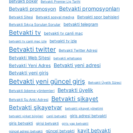
Betvakti poker
Betvakti Premier Lig Tarihi
Betvakti promosyonları
Betvakti promosyon
Betvakti spor bahisleri
Betvakti Sitesi
Betvakti sosyal medya
betvakti telegram
Betvakti Sıkça Sorulan Sorular
Betvakti tv
betvakti tv canli maç
betvakti tv izle
betvakti tv canli maç izle
Betvakti twitter
Betvakti Twitter Adresi
Betvakti Web Sitesi
betvakti whatsapp
Betvakti yeni adresi
Betvakti Yeni Adres
Betvakti yeni giriş
Betvakti yeni güncel giriş
Betvakti Üyelik Süreci
Betvakti üyelik
Betvakti ödeme yöntemleri
Betvakti şikayet
Betvakti Şu Anki Adresi
Betvakti şikayetvar
betvakti şikayet yönetimi
giris adresi betvakti
betvakti şirket bilgileri
canli betvakti
giris betvakti
girisi betvakti
giris yap betvakti
kayit betvakti
güncel betvakti
güncel adresi betvakti