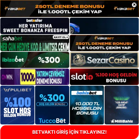
×
BETVAKTI GİRİŞ İÇİN TIKLAYINIZ!