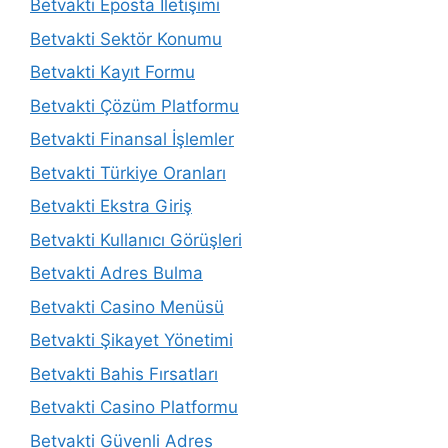
Betvakti Eposta İletişimi
Betvakti Sektör Konumu
Betvakti Kayıt Formu
Betvakti Çözüm Platformu
Betvakti Finansal İşlemler
Betvakti Türkiye Oranları
Betvakti Ekstra Giriş
Betvakti Kullanıcı Görüşleri
Betvakti Adres Bulma
Betvakti Casino Menüsü
Betvakti Şikayet Yönetimi
Betvakti Bahis Fırsatları
Betvakti Casino Platformu
Betvakti Güvenli Adres