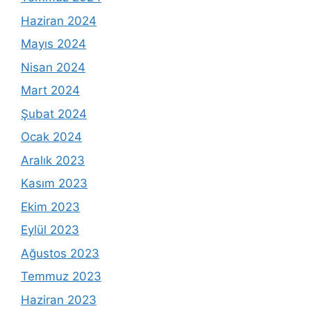
Haziran 2024
Mayıs 2024
Nisan 2024
Mart 2024
Şubat 2024
Ocak 2024
Aralık 2023
Kasım 2023
Ekim 2023
Eylül 2023
Ağustos 2023
Temmuz 2023
Haziran 2023