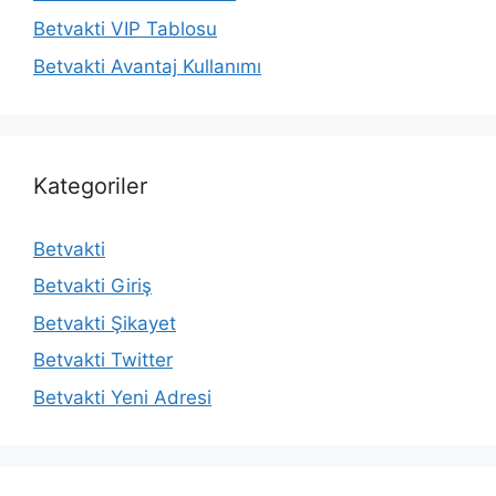
Betvakti VIP Tablosu
Betvakti Avantaj Kullanımı
Kategoriler
Betvakti
Betvakti Giriş
Betvakti Şikayet
Betvakti Twitter
Betvakti Yeni Adresi