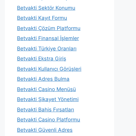
Betvakti Sektör Konumu
Betvakti Kayıt Formu
Betvakti Çözüm Platformu
Betvakti Finansal İşlemler
Betvakti Türkiye Oranları
Betvakti Ekstra Giriş
Betvakti Kullanıcı Görüşleri
Betvakti Adres Bulma
Betvakti Casino Menüsü
Betvakti Şikayet Yönetimi
Betvakti Bahis Fırsatları
Betvakti Casino Platformu
Betvakti Güvenli Adres