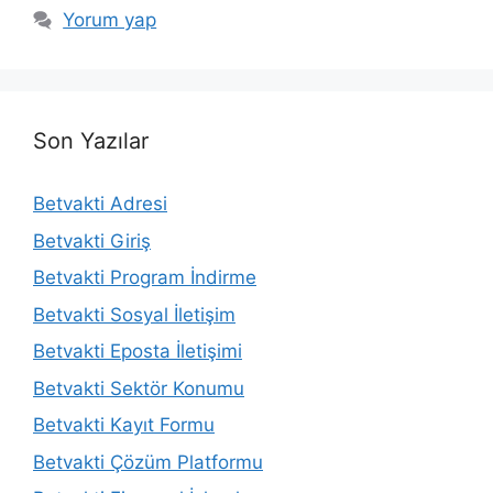
Yorum yap
Son Yazılar
Betvakti Adresi
Betvakti Giriş
Betvakti Program İndirme
Betvakti Sosyal İletişim
Betvakti Eposta İletişimi
Betvakti Sektör Konumu
Betvakti Kayıt Formu
Betvakti Çözüm Platformu