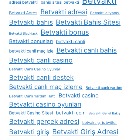
Betvakti
adresi betvakti
bahis sitesi betvakti
Betvakti adresi
Betvakti Adres
Betvakti altyapısı
Betvakti Bahis Sitesi
Betvakti bahis
Betvakti bonus
Betvakti Blackjack
Betvakti bonusları
betvakti canli
Betvakti canlı bahis
betvakti canli maç izle
Betvakti canlı casino
Betvakti Canlı Casino Oyunları
Betvakti canlı destek
Betvakti canlı maç izleme
Betvakti canlı yardım
Betvakti casino
Betvakti Canlı Yardım Hattı
Betvakti casino oyunları
betvakti com
Betvakti Casino Sitesi
Betvakti Genel Bakış
Betvakti gerçek adresi
betvakti giris twitter
Betvakti Giriş Adresi
Betvakti giriş