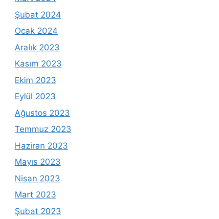
Şubat 2024
Ocak 2024
Aralık 2023
Kasım 2023
Ekim 2023
Eylül 2023
Ağustos 2023
Temmuz 2023
Haziran 2023
Mayıs 2023
Nisan 2023
Mart 2023
Şubat 2023