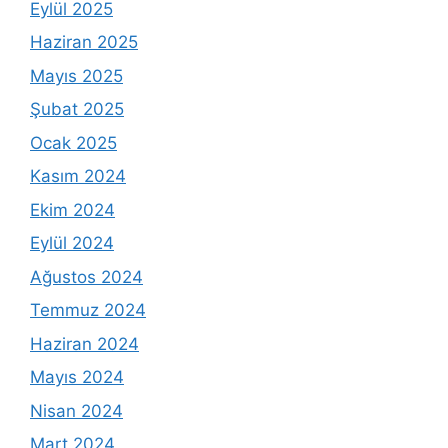
Eylül 2025
Haziran 2025
Mayıs 2025
Şubat 2025
Ocak 2025
Kasım 2024
Ekim 2024
Eylül 2024
Ağustos 2024
Temmuz 2024
Haziran 2024
Mayıs 2024
Nisan 2024
Mart 2024