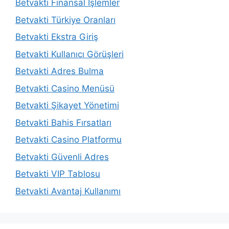
Betvakti Finansal İşlemler
Betvakti Türkiye Oranları
Betvakti Ekstra Giriş
Betvakti Kullanıcı Görüşleri
Betvakti Adres Bulma
Betvakti Casino Menüsü
Betvakti Şikayet Yönetimi
Betvakti Bahis Fırsatları
Betvakti Casino Platformu
Betvakti Güvenli Adres
Betvakti VIP Tablosu
Betvakti Avantaj Kullanımı