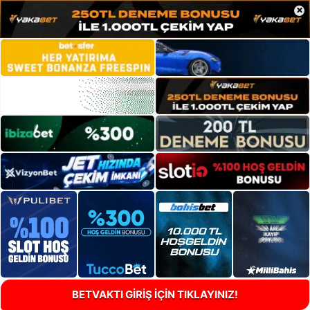
×
BETVAKTI GİRİŞ İÇİN TIKLAYINIZ!