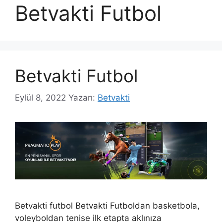
Betvakti Futbol
Betvakti Futbol
Eylül 8, 2022
Yazarı:
Betvakti
Betvakti futbol Betvakti Futboldan basketbola,
voleyboldan tenise ilk etapta aklınıza