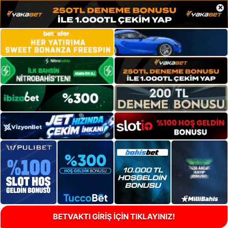
×
BETVAKTI GİRİŞ İÇİN TIKLAYINIZ!