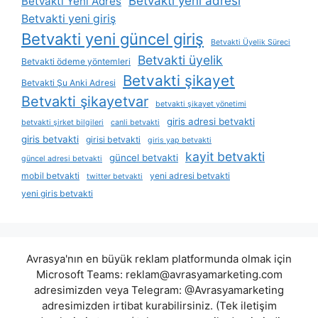
Betvakti yeni adresi
Betvakti Yeni Adres
Betvakti yeni giriş
Betvakti yeni güncel giriş
Betvakti Üyelik Süreci
Betvakti üyelik
Betvakti ödeme yöntemleri
Betvakti şikayet
Betvakti Şu Anki Adresi
Betvakti şikayetvar
betvakti şikayet yönetimi
giris adresi betvakti
betvakti şirket bilgileri
canli betvakti
giris betvakti
girisi betvakti
giris yap betvakti
kayit betvakti
güncel betvakti
güncel adresi betvakti
mobil betvakti
yeni adresi betvakti
twitter betvakti
yeni giris betvakti
Avrasya'nın en büyük reklam platformunda olmak için
Microsoft Teams:
reklam@avrasyamarketing.com
adresimizden veya Telegram: @Avrasyamarketing
adresimizden irtibat kurabilirsiniz. (Tek iletişim