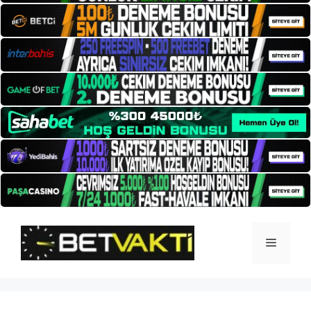
İçeriğe
atla
Menü