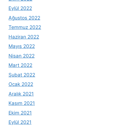
Eylül 2022
Ağustos 2022
Temmuz 2022
Haziran 2022
Mayıs 2022
Nisan 2022
Mart 2022
Şubat 2022
Ocak 2022
Aralık 2021
Kasım 2021
Ekim 2021
Eylül 2021