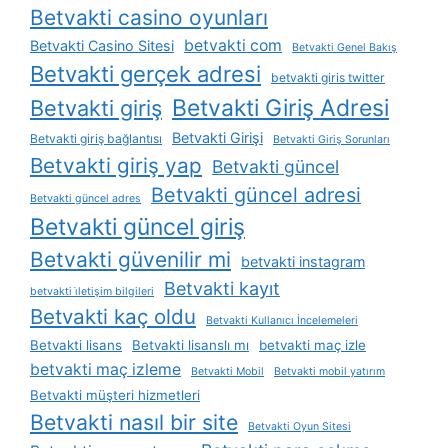
Betvakti casino oyunları
betvakti com
Betvakti Casino Sitesi
Betvakti Genel Bakış
Betvakti gerçek adresi
betvakti giris twitter
Betvakti Giriş Adresi
Betvakti giriş
Betvakti Girişi
Betvakti giriş bağlantısı
Betvakti Giriş Sorunları
Betvakti giriş yap
Betvakti güncel
Betvakti güncel adresi
Betvakti güncel adres
Betvakti güncel giriş
Betvakti güvenilir mi
betvakti instagram
Betvakti kayıt
betvakti i̇letişim bilgileri
Betvakti kaç oldu
Betvakti Kullanıcı İncelemeleri
Betvakti lisans
Betvakti lisanslı mı
betvakti maç izle
betvakti maç izleme
Betvakti Mobil
Betvakti mobil yatırım
Betvakti müşteri hizmetleri
Betvakti nasıl bir site
Betvakti Oyun Sitesi