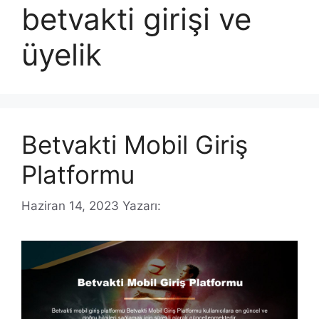
betvakti girişi ve
üyelik
Betvakti Mobil Giriş
Platformu
Haziran 14, 2023
Yazarı: