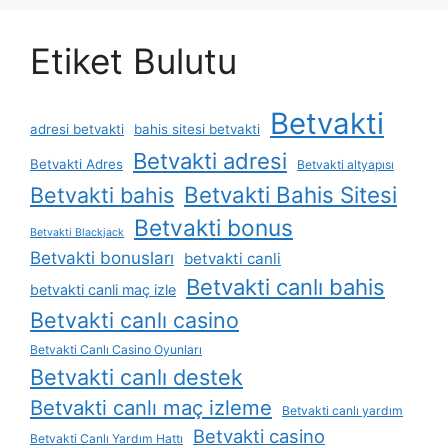
Etiket Bulutu
Betvakti
adresi betvakti
bahis sitesi betvakti
Betvakti adresi
Betvakti Adres
Betvakti altyapısı
Betvakti Bahis Sitesi
Betvakti bahis
Betvakti bonus
Betvakti Blackjack
Betvakti bonusları
betvakti canli
Betvakti canlı bahis
betvakti canli maç izle
Betvakti canlı casino
Betvakti Canlı Casino Oyunları
Betvakti canlı destek
Betvakti canlı maç izleme
Betvakti canlı yardım
Betvakti casino
Betvakti Canlı Yardım Hattı