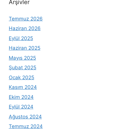
Arşivler
Temmuz 2026
Haziran 2026
Eylül 2025
Haziran 2025
Mayıs 2025
Şubat 2025
Ocak 2025
Kasım 2024
Ekim 2024
Eylül 2024
Ağustos 2024
Temmuz 2024