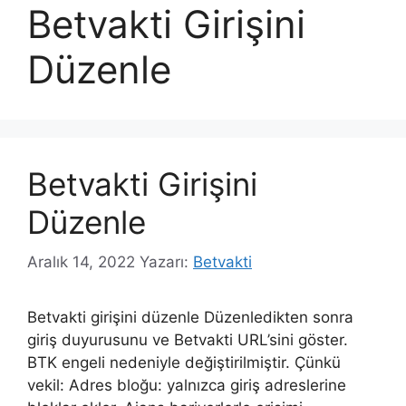
Betvakti Girişini
Düzenle
Betvakti Girişini
Düzenle
Aralık 14, 2022
Yazarı:
Betvakti
Betvakti girişini düzenle Düzenledikten sonra
giriş duyurusunu ve Betvakti URL’sini göster.
BTK engeli nedeniyle değiştirilmiştir. Çünkü
vekil: Adres bloğu: yalnızca giriş adreslerine