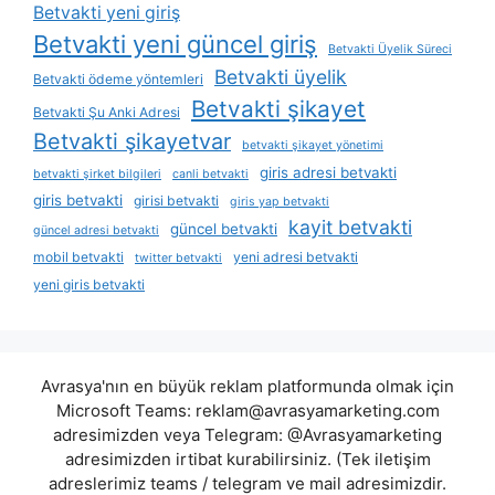
Betvakti yeni giriş
Betvakti yeni güncel giriş
Betvakti Üyelik Süreci
Betvakti üyelik
Betvakti ödeme yöntemleri
Betvakti şikayet
Betvakti Şu Anki Adresi
Betvakti şikayetvar
betvakti şikayet yönetimi
giris adresi betvakti
betvakti şirket bilgileri
canli betvakti
giris betvakti
girisi betvakti
giris yap betvakti
kayit betvakti
güncel betvakti
güncel adresi betvakti
mobil betvakti
yeni adresi betvakti
twitter betvakti
yeni giris betvakti
Avrasya'nın en büyük reklam platformunda olmak için
Microsoft Teams:
reklam@avrasyamarketing.com
adresimizden veya Telegram: @Avrasyamarketing
adresimizden irtibat kurabilirsiniz. (Tek iletişim
adreslerimiz teams / telegram ve mail adresimizdir.