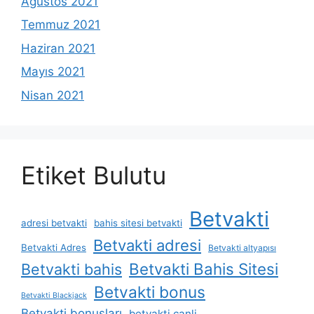
Ağustos 2021
Temmuz 2021
Haziran 2021
Mayıs 2021
Nisan 2021
Etiket Bulutu
Betvakti
adresi betvakti
bahis sitesi betvakti
Betvakti adresi
Betvakti Adres
Betvakti altyapısı
Betvakti Bahis Sitesi
Betvakti bahis
Betvakti bonus
Betvakti Blackjack
Betvakti bonusları
betvakti canli