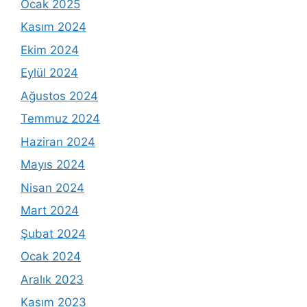
Ocak 2025
Kasım 2024
Ekim 2024
Eylül 2024
Ağustos 2024
Temmuz 2024
Haziran 2024
Mayıs 2024
Nisan 2024
Mart 2024
Şubat 2024
Ocak 2024
Aralık 2023
Kasım 2023