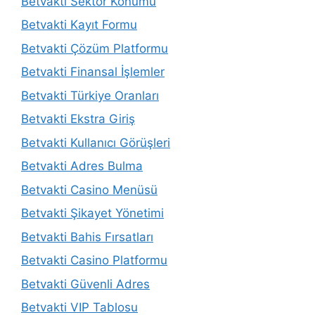
Betvakti Sektör Konumu
Betvakti Kayıt Formu
Betvakti Çözüm Platformu
Betvakti Finansal İşlemler
Betvakti Türkiye Oranları
Betvakti Ekstra Giriş
Betvakti Kullanıcı Görüşleri
Betvakti Adres Bulma
Betvakti Casino Menüsü
Betvakti Şikayet Yönetimi
Betvakti Bahis Fırsatları
Betvakti Casino Platformu
Betvakti Güvenli Adres
Betvakti VIP Tablosu