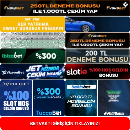
×
BETVAKTI GİRİŞ İÇİN TIKLAYINIZ!