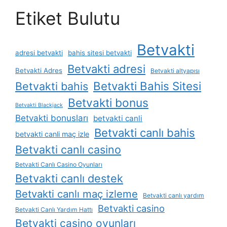
Etiket Bulutu
Betvakti
adresi betvakti
bahis sitesi betvakti
Betvakti adresi
Betvakti Adres
Betvakti altyapısı
Betvakti Bahis Sitesi
Betvakti bahis
Betvakti bonus
Betvakti Blackjack
Betvakti bonusları
betvakti canli
Betvakti canlı bahis
betvakti canli maç izle
Betvakti canlı casino
Betvakti Canlı Casino Oyunları
Betvakti canlı destek
Betvakti canlı maç izleme
Betvakti canlı yardım
Betvakti casino
Betvakti Canlı Yardım Hattı
Betvakti casino oyunları