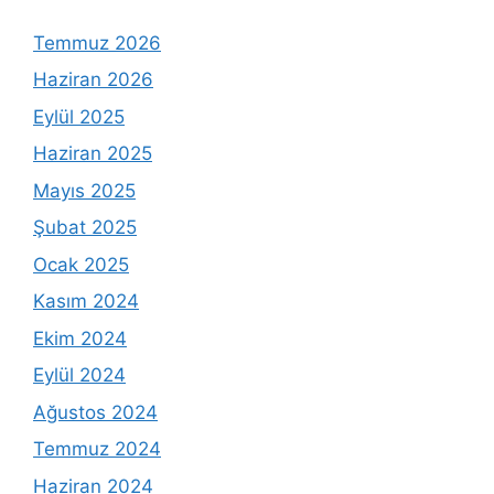
Temmuz 2026
Haziran 2026
Eylül 2025
Haziran 2025
Mayıs 2025
Şubat 2025
Ocak 2025
Kasım 2024
Ekim 2024
Eylül 2024
Ağustos 2024
Temmuz 2024
Haziran 2024