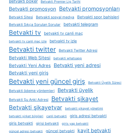
Betvakti poker
Betvakti Premier Lig Tarihi
Betvakti promosyonları
Betvakti promosyon
Betvakti spor bahisleri
Betvakti Sitesi
Betvakti sosyal medya
betvakti telegram
Betvakti Sıkça Sorulan Sorular
Betvakti tv
betvakti tv canli maç
betvakti tv izle
betvakti tv canli maç izle
Betvakti twitter
Betvakti Twitter Adresi
Betvakti Web Sitesi
betvakti whatsapp
Betvakti yeni adresi
Betvakti Yeni Adres
Betvakti yeni giriş
Betvakti yeni güncel giriş
Betvakti Üyelik Süreci
Betvakti üyelik
Betvakti ödeme yöntemleri
Betvakti şikayet
Betvakti Şu Anki Adresi
Betvakti şikayetvar
betvakti şikayet yönetimi
giris adresi betvakti
betvakti şirket bilgileri
canli betvakti
giris betvakti
girisi betvakti
giris yap betvakti
kayit betvakti
güncel betvakti
güncel adresi betvakti