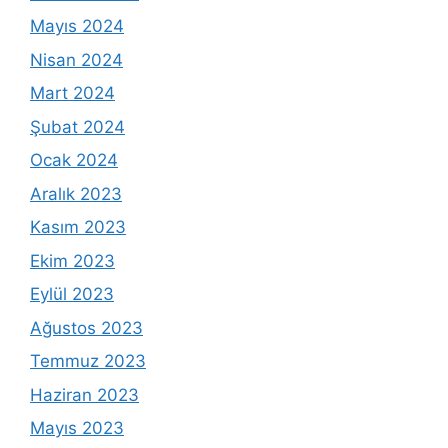
Mayıs 2024
Nisan 2024
Mart 2024
Şubat 2024
Ocak 2024
Aralık 2023
Kasım 2023
Ekim 2023
Eylül 2023
Ağustos 2023
Temmuz 2023
Haziran 2023
Mayıs 2023