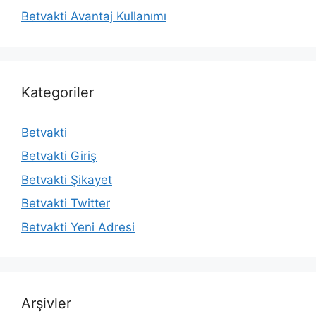
Betvakti Avantaj Kullanımı
Kategoriler
Betvakti
Betvakti Giriş
Betvakti Şikayet
Betvakti Twitter
Betvakti Yeni Adresi
Arşivler