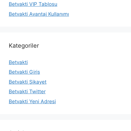
Betvakti VIP Tablosu
Betvakti Avantaj Kullanımı
Kategoriler
Betvakti
Betvakti Giriş
Betvakti Şikayet
Betvakti Twitter
Betvakti Yeni Adresi