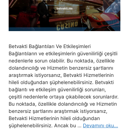
Betvakti Bağlantıları Ve Etkileşimleri
Bağlantıların ve etkileşimlerin güvenilirliği çeşitli
nedenlerle sorun olabilir. Bu noktada, özellikle
dolandırıcılığı ve Hizmetin benzersiz şartlarını
araştırmak istiyorsanız, Betvakti Hizmetlerinin
hileli olduğundan şüphelenebilirsiniz. Betvakti
bağlantı ve etkileşim güvenilirliği sorunları,
çeşitli nedenlerle ortaya çıkabilecek sorunlardır.
Bu noktada, özellikle dolandırıcılığı ve Hizmetin
benzersiz şartlarını araştırmak istiyorsanız,
Betvakti Hizmetlerinin hileli olduğundan
şüphelenebilirsiniz. Ancak bu …
Devamını oku…