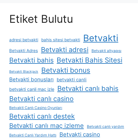
Etiket Bulutu
Betvakti
adresi betvakti
bahis sitesi betvakti
Betvakti adresi
Betvakti Adres
Betvakti altyapısı
Betvakti Bahis Sitesi
Betvakti bahis
Betvakti bonus
Betvakti Blackjack
Betvakti bonusları
betvakti canli
Betvakti canlı bahis
betvakti canli maç izle
Betvakti canlı casino
Betvakti Canlı Casino Oyunları
Betvakti canlı destek
Betvakti canlı maç izleme
Betvakti canlı yardım
Betvakti casino
Betvakti Canlı Yardım Hattı