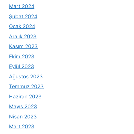
Mart 2024
Şubat 2024
Ocak 2024
Aralık 2023
Kasım 2023
Ekim 2023
Eylül 2023
Ağustos 2023
Temmuz 2023
Haziran 2023
Mayıs 2023
Nisan 2023
Mart 2023