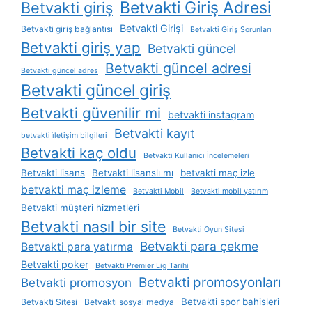
Betvakti Giriş Adresi
Betvakti giriş
Betvakti Girişi
Betvakti giriş bağlantısı
Betvakti Giriş Sorunları
Betvakti giriş yap
Betvakti güncel
Betvakti güncel adresi
Betvakti güncel adres
Betvakti güncel giriş
Betvakti güvenilir mi
betvakti instagram
Betvakti kayıt
betvakti i̇letişim bilgileri
Betvakti kaç oldu
Betvakti Kullanıcı İncelemeleri
Betvakti lisans
Betvakti lisanslı mı
betvakti maç izle
betvakti maç izleme
Betvakti Mobil
Betvakti mobil yatırım
Betvakti müşteri hizmetleri
Betvakti nasıl bir site
Betvakti Oyun Sitesi
Betvakti para çekme
Betvakti para yatırma
Betvakti poker
Betvakti Premier Lig Tarihi
Betvakti promosyonları
Betvakti promosyon
Betvakti spor bahisleri
Betvakti Sitesi
Betvakti sosyal medya