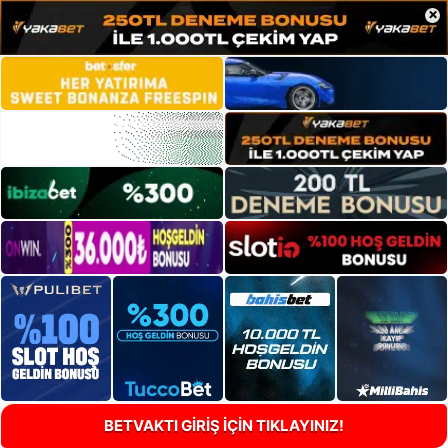
×
BETVAKTI GİRİŞ İÇİN TIKLAYINIZ!