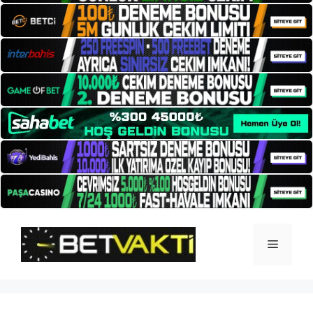
İçeriğe
atla
Menü