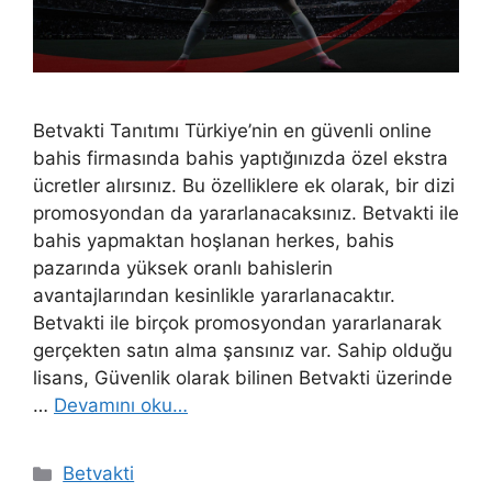
Betvakti Tanıtımı Türkiye’nin en güvenli online
bahis firmasında bahis yaptığınızda özel ekstra
ücretler alırsınız. Bu özelliklere ek olarak, bir dizi
promosyondan da yararlanacaksınız. Betvakti ile
bahis yapmaktan hoşlanan herkes, bahis
pazarında yüksek oranlı bahislerin
avantajlarından kesinlikle yararlanacaktır.
Betvakti ile birçok promosyondan yararlanarak
gerçekten satın alma şansınız var. Sahip olduğu
lisans, Güvenlik olarak bilinen Betvakti üzerinde
…
Devamını oku…
Kategoriler
Betvakti