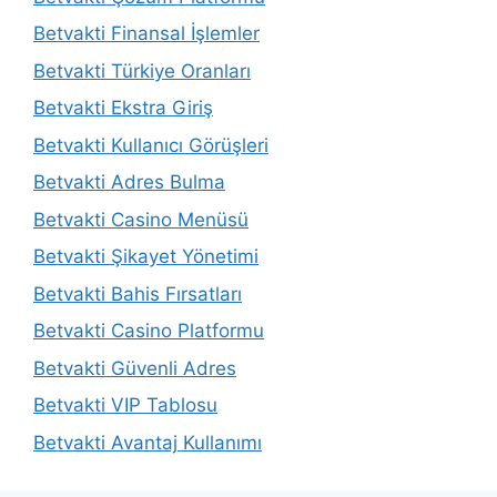
Betvakti Finansal İşlemler
Betvakti Türkiye Oranları
Betvakti Ekstra Giriş
Betvakti Kullanıcı Görüşleri
Betvakti Adres Bulma
Betvakti Casino Menüsü
Betvakti Şikayet Yönetimi
Betvakti Bahis Fırsatları
Betvakti Casino Platformu
Betvakti Güvenli Adres
Betvakti VIP Tablosu
Betvakti Avantaj Kullanımı