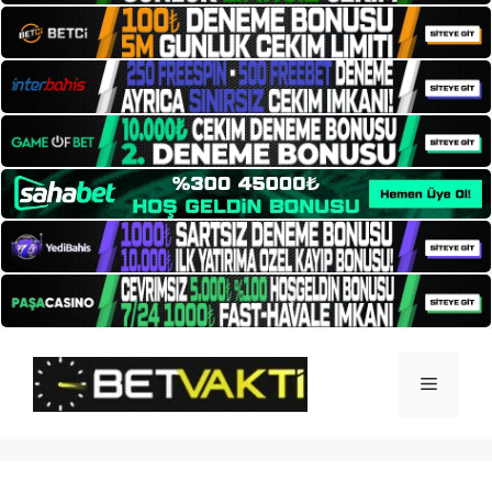
İçeriğe
atla
Menü