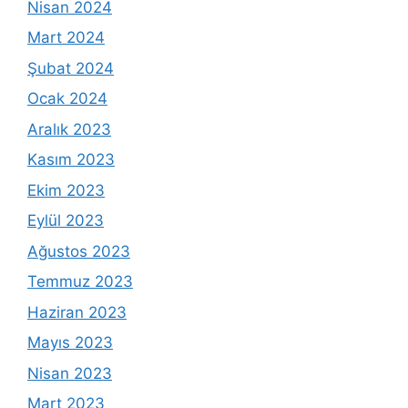
Nisan 2024
Mart 2024
Şubat 2024
Ocak 2024
Aralık 2023
Kasım 2023
Ekim 2023
Eylül 2023
Ağustos 2023
Temmuz 2023
Haziran 2023
Mayıs 2023
Nisan 2023
Mart 2023