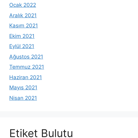
Ocak 2022
Aralık 2021
Kasım 2021
Ekim 2021
Eylül 2021
Ağustos 2021
Temmuz 2021
Haziran 2021
Mayıs 2021
Nisan 2021
Etiket Bulutu