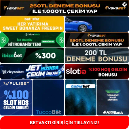
×
BETVAKTI GİRİŞ İÇİN TIKLAYINIZ!