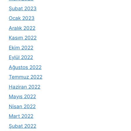
Şubat 2023
Ocak 2023
Aralık 2022
Kasım 2022
Ekim 2022
Eylül 2022
Ağustos 2022
Temmuz 2022
Haziran 2022
Mayıs 2022
Nisan 2022
Mart 2022
Şubat 2022