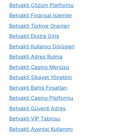
Betvakti Çözüm Platformu
Betvakti Finansal İşlemler
Betvakti Türkiye Oranları
Betvakti Ekstra Giriş
Betvakti Kullanıcı Görüşleri
Betvakti Adres Bulma
Betvakti Casino Menüsü
Betvakti Şikayet Yönetimi
Betvakti Bahis Fırsatları
Betvakti Casino Platformu
Betvakti Güvenli Adres
Betvakti VIP Tablosu
Betvakti Avantaj Kullanımı