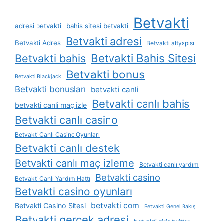
Betvakti
adresi betvakti
bahis sitesi betvakti
Betvakti adresi
Betvakti Adres
Betvakti altyapısı
Betvakti Bahis Sitesi
Betvakti bahis
Betvakti bonus
Betvakti Blackjack
Betvakti bonusları
betvakti canli
Betvakti canlı bahis
betvakti canli maç izle
Betvakti canlı casino
Betvakti Canlı Casino Oyunları
Betvakti canlı destek
Betvakti canlı maç izleme
Betvakti canlı yardım
Betvakti casino
Betvakti Canlı Yardım Hattı
Betvakti casino oyunları
betvakti com
Betvakti Casino Sitesi
Betvakti Genel Bakış
Betvakti gerçek adresi