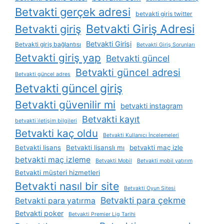
Betvakti gerçek adresi
betvakti giris twitter
Betvakti Giriş Adresi
Betvakti giriş
Betvakti Girişi
Betvakti giriş bağlantısı
Betvakti Giriş Sorunları
Betvakti giriş yap
Betvakti güncel
Betvakti güncel adresi
Betvakti güncel adres
Betvakti güncel giriş
Betvakti güvenilir mi
betvakti instagram
Betvakti kayıt
betvakti i̇letişim bilgileri
Betvakti kaç oldu
Betvakti Kullanıcı İncelemeleri
Betvakti lisans
Betvakti lisanslı mı
betvakti maç izle
betvakti maç izleme
Betvakti Mobil
Betvakti mobil yatırım
Betvakti müşteri hizmetleri
Betvakti nasıl bir site
Betvakti Oyun Sitesi
Betvakti para çekme
Betvakti para yatırma
Betvakti poker
Betvakti Premier Lig Tarihi