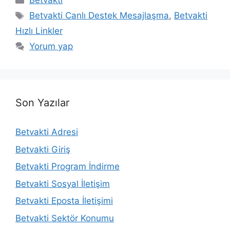
Betvakti
Etiketler
Betvakti Canlı Destek Mesajlaşma
,
Betvakti
Hızlı Linkler
Yorum yap
Son Yazılar
Betvakti Adresi
Betvakti Giriş
Betvakti Program İndirme
Betvakti Sosyal İletişim
Betvakti Eposta İletişimi
Betvakti Sektör Konumu