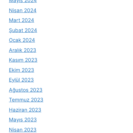
Mayıs 2024
Nisan 2024
Mart 2024
Şubat 2024
Ocak 2024
Aralık 2023
Kasım 2023
Ekim 2023
Eylül 2023
Ağustos 2023
Temmuz 2023
Haziran 2023
Mayıs 2023
Nisan 2023