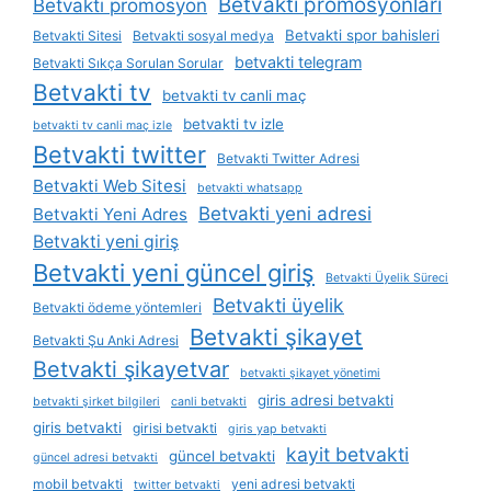
Betvakti promosyonları
Betvakti promosyon
Betvakti spor bahisleri
Betvakti Sitesi
Betvakti sosyal medya
betvakti telegram
Betvakti Sıkça Sorulan Sorular
Betvakti tv
betvakti tv canli maç
betvakti tv izle
betvakti tv canli maç izle
Betvakti twitter
Betvakti Twitter Adresi
Betvakti Web Sitesi
betvakti whatsapp
Betvakti yeni adresi
Betvakti Yeni Adres
Betvakti yeni giriş
Betvakti yeni güncel giriş
Betvakti Üyelik Süreci
Betvakti üyelik
Betvakti ödeme yöntemleri
Betvakti şikayet
Betvakti Şu Anki Adresi
Betvakti şikayetvar
betvakti şikayet yönetimi
giris adresi betvakti
betvakti şirket bilgileri
canli betvakti
giris betvakti
girisi betvakti
giris yap betvakti
kayit betvakti
güncel betvakti
güncel adresi betvakti
mobil betvakti
yeni adresi betvakti
twitter betvakti