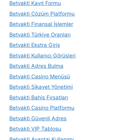
Betvakti Kayıt Formu
Betvakti Çözüm Platformu
Betvakti Finansal İşlemler
Betvakti Türkiye Oranları
Betvakti Ekstra Giriş
Betvakti Kullanıcı Görüşleri
Betvakti Adres Bulma
Betvakti Casino Menüsü
Betvakti Şikayet Yönetimi
Betvakti Bahis Fırsatları
Betvakti Casino Platformu
Betvakti Güvenli Adres
Betvakti VIP Tablosu
Betvakti Avantaj Kullanımı