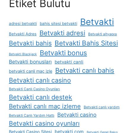
Etiket Bulutu
Betvakti
adresi betvakti
bahis sitesi betvakti
Betvakti adresi
Betvakti Adres
Betvakti altyapısı
Betvakti Bahis Sitesi
Betvakti bahis
Betvakti bonus
Betvakti Blackjack
Betvakti bonusları
betvakti canli
Betvakti canlı bahis
betvakti canli maç izle
Betvakti canlı casino
Betvakti Canlı Casino Oyunları
Betvakti canlı destek
Betvakti canlı maç izleme
Betvakti canlı yardım
Betvakti casino
Betvakti Canlı Yardım Hattı
Betvakti casino oyunları
betvakti com
Betvakti Casino Sitesi
Betvakti Genel Bakış