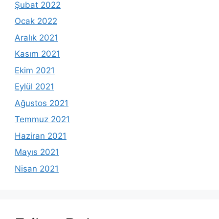
Şubat 2022
Ocak 2022
Aralık 2021
Kasım 2021
Ekim 2021
Eylül 2021
Ağustos 2021
Temmuz 2021
Haziran 2021
Mayıs 2021
Nisan 2021