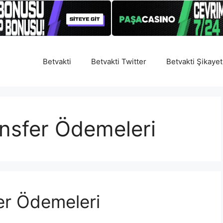
Betvakti
Betvakti Twitter
Betvakti Şikayet
ansfer Ödemeleri
fer Ödemeleri