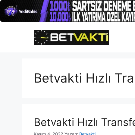
İçeriğe
atla
Betvakti Hızlı Tr
Betvakti Hızlı Trans
Kasım 4, 2022
Yazarı:
Betvakti