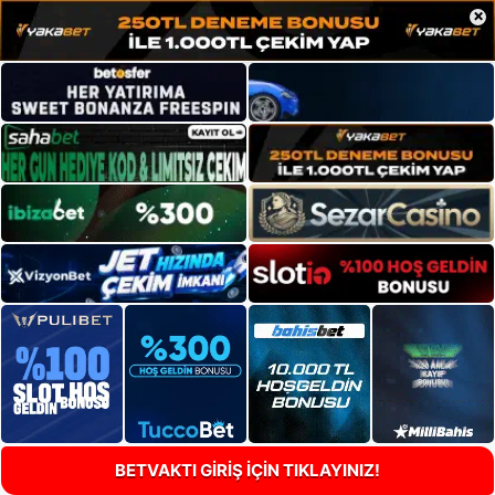
×
BETVAKTI GİRİŞ İÇİN TIKLAYINIZ!