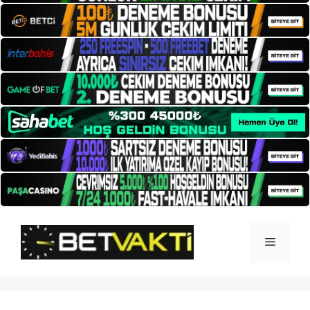
İçeriğe
atla
Menü