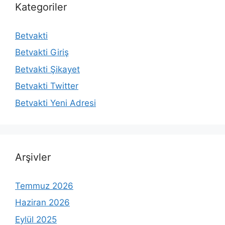
Kategoriler
Betvakti
Betvakti Giriş
Betvakti Şikayet
Betvakti Twitter
Betvakti Yeni Adresi
Arşivler
Temmuz 2026
Haziran 2026
Eylül 2025