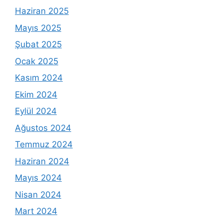
Haziran 2025
Mayıs 2025
Şubat 2025
Ocak 2025
Kasım 2024
Ekim 2024
Eylül 2024
Ağustos 2024
Temmuz 2024
Haziran 2024
Mayıs 2024
Nisan 2024
Mart 2024