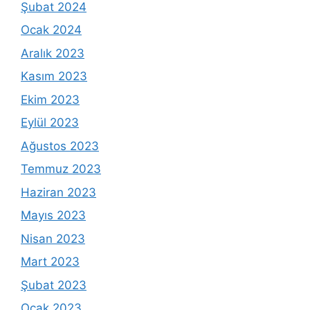
Şubat 2024
Ocak 2024
Aralık 2023
Kasım 2023
Ekim 2023
Eylül 2023
Ağustos 2023
Temmuz 2023
Haziran 2023
Mayıs 2023
Nisan 2023
Mart 2023
Şubat 2023
Ocak 2023