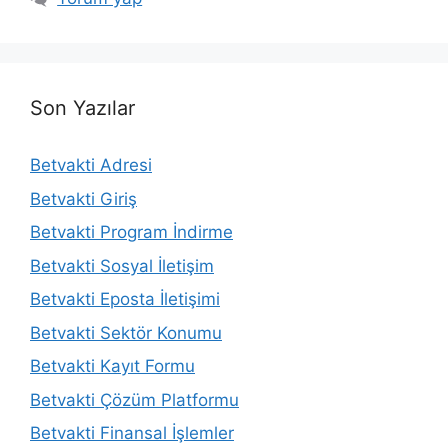
Son Yazılar
Betvakti Adresi
Betvakti Giriş
Betvakti Program İndirme
Betvakti Sosyal İletişim
Betvakti Eposta İletişimi
Betvakti Sektör Konumu
Betvakti Kayıt Formu
Betvakti Çözüm Platformu
Betvakti Finansal İşlemler