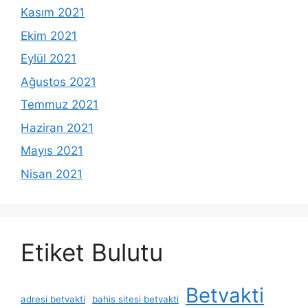
Kasım 2021
Ekim 2021
Eylül 2021
Ağustos 2021
Temmuz 2021
Haziran 2021
Mayıs 2021
Nisan 2021
Etiket Bulutu
Betvakti
adresi betvakti
bahis sitesi betvakti