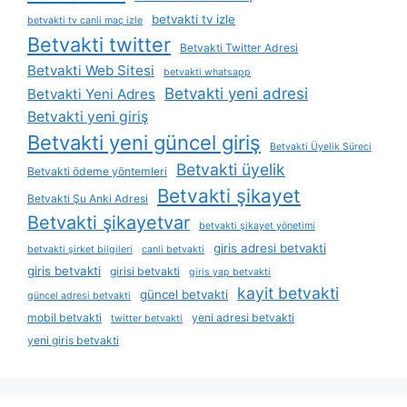
betvakti tv izle
betvakti tv canli maç izle
Betvakti twitter
Betvakti Twitter Adresi
Betvakti Web Sitesi
betvakti whatsapp
Betvakti yeni adresi
Betvakti Yeni Adres
Betvakti yeni giriş
Betvakti yeni güncel giriş
Betvakti Üyelik Süreci
Betvakti üyelik
Betvakti ödeme yöntemleri
Betvakti şikayet
Betvakti Şu Anki Adresi
Betvakti şikayetvar
betvakti şikayet yönetimi
giris adresi betvakti
betvakti şirket bilgileri
canli betvakti
giris betvakti
girisi betvakti
giris yap betvakti
kayit betvakti
güncel betvakti
güncel adresi betvakti
mobil betvakti
yeni adresi betvakti
twitter betvakti
yeni giris betvakti