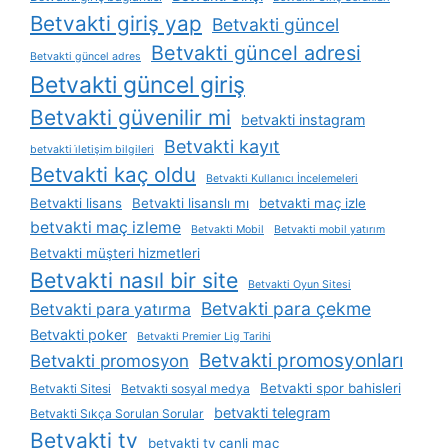
Betvakti giriş yap
Betvakti güncel
Betvakti güncel adresi
Betvakti güncel adres
Betvakti güncel giriş
Betvakti güvenilir mi
betvakti instagram
Betvakti kayıt
betvakti i̇letişim bilgileri
Betvakti kaç oldu
Betvakti Kullanıcı İncelemeleri
Betvakti lisans
Betvakti lisanslı mı
betvakti maç izle
betvakti maç izleme
Betvakti Mobil
Betvakti mobil yatırım
Betvakti müşteri hizmetleri
Betvakti nasıl bir site
Betvakti Oyun Sitesi
Betvakti para çekme
Betvakti para yatırma
Betvakti poker
Betvakti Premier Lig Tarihi
Betvakti promosyonları
Betvakti promosyon
Betvakti spor bahisleri
Betvakti Sitesi
Betvakti sosyal medya
betvakti telegram
Betvakti Sıkça Sorulan Sorular
Betvakti tv
betvakti tv canli maç