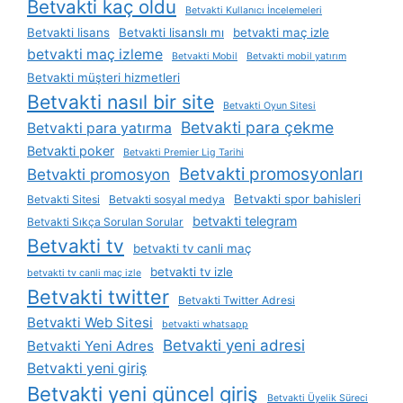
Betvakti kaç oldu
Betvakti Kullanıcı İncelemeleri
Betvakti lisans
Betvakti lisanslı mı
betvakti maç izle
betvakti maç izleme
Betvakti Mobil
Betvakti mobil yatırım
Betvakti müşteri hizmetleri
Betvakti nasıl bir site
Betvakti Oyun Sitesi
Betvakti para çekme
Betvakti para yatırma
Betvakti poker
Betvakti Premier Lig Tarihi
Betvakti promosyonları
Betvakti promosyon
Betvakti spor bahisleri
Betvakti Sitesi
Betvakti sosyal medya
betvakti telegram
Betvakti Sıkça Sorulan Sorular
Betvakti tv
betvakti tv canli maç
betvakti tv izle
betvakti tv canli maç izle
Betvakti twitter
Betvakti Twitter Adresi
Betvakti Web Sitesi
betvakti whatsapp
Betvakti yeni adresi
Betvakti Yeni Adres
Betvakti yeni giriş
Betvakti yeni güncel giriş
Betvakti Üyelik Süreci