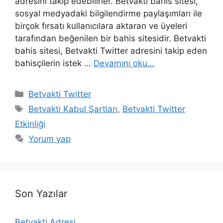
adresini takip edebilirler. Betvakti bahis sitesi,
sosyal medyadaki bilgilendirme paylaşımları ile
birçok fırsatı kullanıcılara aktaran ve üyeleri
tarafından beğenilen bir bahis sitesidir. Betvakti
bahis sitesi, Betvakti Twitter adresini takip eden
bahisçilerin istek …
Devamını oku…
Kategoriler
Betvakti Twitter
Etiketler
Betvakti Kabul Şartları
,
Betvakti Twitter
Etkinliği
Yorum yap
Son Yazılar
Betvakti Adresi