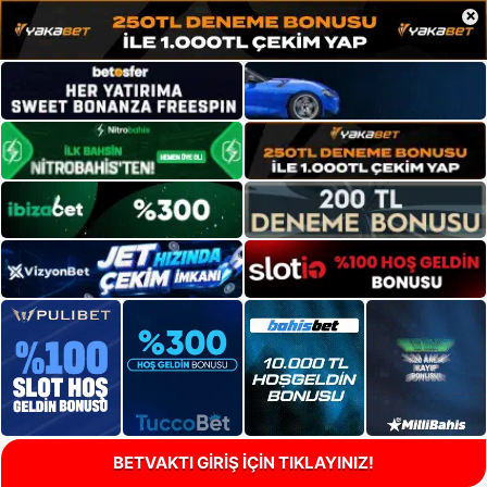
×
BETVAKTI GİRİŞ İÇİN TIKLAYINIZ!