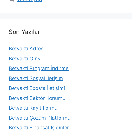
Son Yazılar
Betvakti Adresi
Betvakti Giriş
Betvakti Program İndirme
Betvakti Sosyal İletişim
Betvakti Eposta İletişimi
Betvakti Sektör Konumu
Betvakti Kayıt Formu
Betvakti Çözüm Platformu
Betvakti Finansal İşlemler