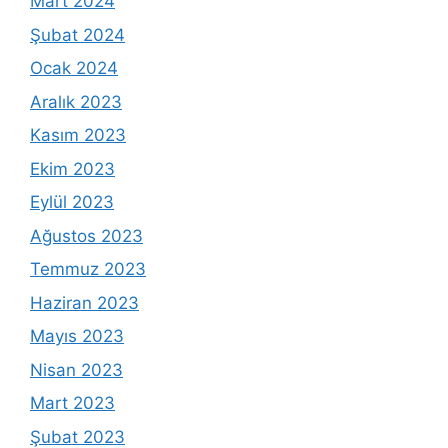
Mart 2024
Şubat 2024
Ocak 2024
Aralık 2023
Kasım 2023
Ekim 2023
Eylül 2023
Ağustos 2023
Temmuz 2023
Haziran 2023
Mayıs 2023
Nisan 2023
Mart 2023
Şubat 2023