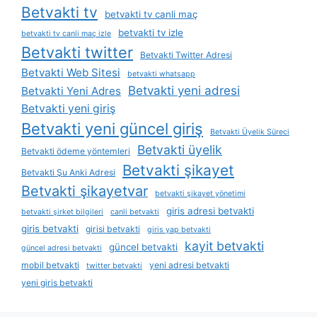
Betvakti tv
betvakti tv canli maç
betvakti tv izle
betvakti tv canli maç izle
Betvakti twitter
Betvakti Twitter Adresi
Betvakti Web Sitesi
betvakti whatsapp
Betvakti yeni adresi
Betvakti Yeni Adres
Betvakti yeni giriş
Betvakti yeni güncel giriş
Betvakti Üyelik Süreci
Betvakti üyelik
Betvakti ödeme yöntemleri
Betvakti şikayet
Betvakti Şu Anki Adresi
Betvakti şikayetvar
betvakti şikayet yönetimi
giris adresi betvakti
betvakti şirket bilgileri
canli betvakti
giris betvakti
girisi betvakti
giris yap betvakti
kayit betvakti
güncel betvakti
güncel adresi betvakti
mobil betvakti
yeni adresi betvakti
twitter betvakti
yeni giris betvakti