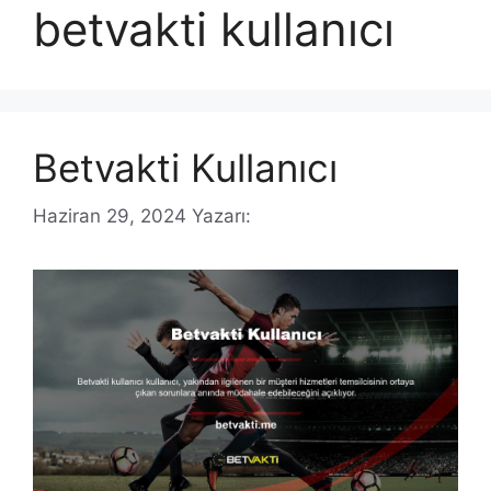
betvakti kullanıcı
Betvakti Kullanıcı
Haziran 29, 2024
Yazarı: