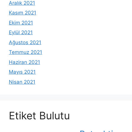
Aralık 2021
Kasım 2021
Ekim 2021
Eylül 2021
Ağustos 2021
Temmuz 2021
Haziran 2021
Mayıs 2021
Nisan 2021
Etiket Bulutu