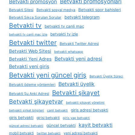
Betvakti promosyonları
Betvakti promosyon
Betvakti spor bahisleri
Betvakti Sitesi
Betvakti sosyal medya
betvakti telegram
Betvakti Sıkça Sorulan Sorular
Betvakti tv
betvakti tv canli maç
betvakti tv izle
betvakti tv canli maç izle
Betvakti twitter
Betvakti Twitter Adresi
Betvakti Web Sitesi
betvakti whatsapp
Betvakti yeni adresi
Betvakti Yeni Adres
Betvakti yeni giriş
Betvakti yeni güncel giriş
Betvakti Üyelik Süreci
Betvakti üyelik
Betvakti ödeme yöntemleri
Betvakti şikayet
Betvakti Şu Anki Adresi
Betvakti şikayetvar
betvakti şikayet yönetimi
giris adresi betvakti
betvakti şirket bilgileri
canli betvakti
giris betvakti
girisi betvakti
giris yap betvakti
kayit betvakti
güncel betvakti
güncel adresi betvakti
mobil betvakti
yeni adresi betvakti
twitter betvakti