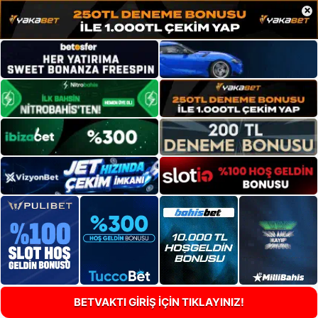
×
BETVAKTI GİRİŞ İÇİN TIKLAYINIZ!