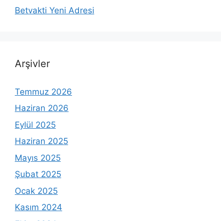
Betvakti Yeni Adresi
Arşivler
Temmuz 2026
Haziran 2026
Eylül 2025
Haziran 2025
Mayıs 2025
Şubat 2025
Ocak 2025
Kasım 2024