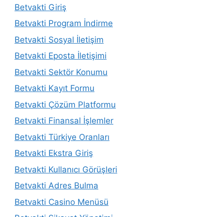
Betvakti Giriş
Betvakti Program İndirme
Betvakti Sosyal İletişim
Betvakti Eposta İletişimi
Betvakti Sektör Konumu
Betvakti Kayıt Formu
Betvakti Çözüm Platformu
Betvakti Finansal İşlemler
Betvakti Türkiye Oranları
Betvakti Ekstra Giriş
Betvakti Kullanıcı Görüşleri
Betvakti Adres Bulma
Betvakti Casino Menüsü