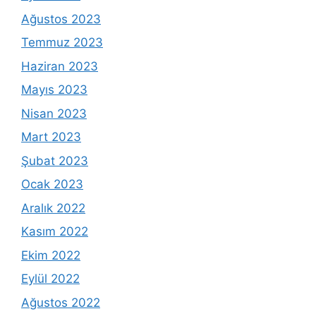
Ağustos 2023
Temmuz 2023
Haziran 2023
Mayıs 2023
Nisan 2023
Mart 2023
Şubat 2023
Ocak 2023
Aralık 2022
Kasım 2022
Ekim 2022
Eylül 2022
Ağustos 2022