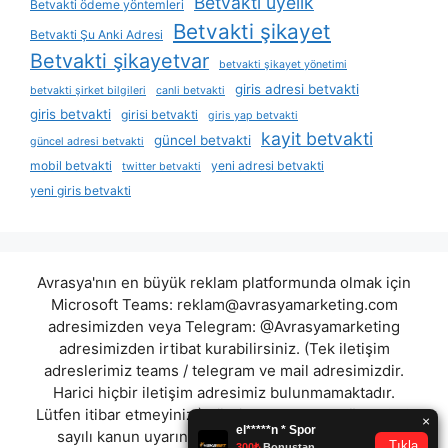
Betvakti üyelik
Betvakti ödeme yöntemleri
Betvakti şikayet
Betvakti Şu Anki Adresi
Betvakti şikayetvar
betvakti şikayet yönetimi
giris adresi betvakti
betvakti şirket bilgileri
canli betvakti
giris betvakti
girisi betvakti
giris yap betvakti
kayit betvakti
güncel betvakti
güncel adresi betvakti
mobil betvakti
yeni adresi betvakti
twitter betvakti
yeni giris betvakti
Avrasya'nın en büyük reklam platformunda olmak için
Microsoft Teams:
reklam@avrasyamarketing.com
adresimizden veya Telegram: @Avrasyamarketing
adresimizden irtibat kurabilirsiniz. (Tek iletişim
adreslerimiz teams / telegram ve mail adresimizdir.
Harici hiçbir iletişim adresimiz bulunmamaktadır.
Lütfen itibar etmeyiniz.) Türkiye yasalarına göre 7258
sayılı kanun uyarınca yasa dışı bahis oynamanın