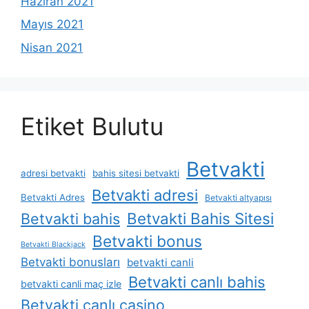
Haziran 2021
Mayıs 2021
Nisan 2021
Etiket Bulutu
Betvakti
adresi betvakti
bahis sitesi betvakti
Betvakti adresi
Betvakti Adres
Betvakti altyapısı
Betvakti Bahis Sitesi
Betvakti bahis
Betvakti bonus
Betvakti Blackjack
Betvakti bonusları
betvakti canli
Betvakti canlı bahis
betvakti canli maç izle
Betvakti canlı casino