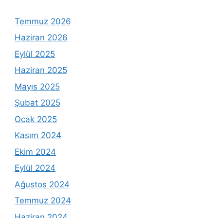
Temmuz 2026
Haziran 2026
Eylül 2025
Haziran 2025
Mayıs 2025
Şubat 2025
Ocak 2025
Kasım 2024
Ekim 2024
Eylül 2024
Ağustos 2024
Temmuz 2024
Haziran 2024