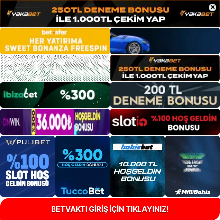
×
BETVAKTI GİRİŞ İÇİN TIKLAYINIZ!