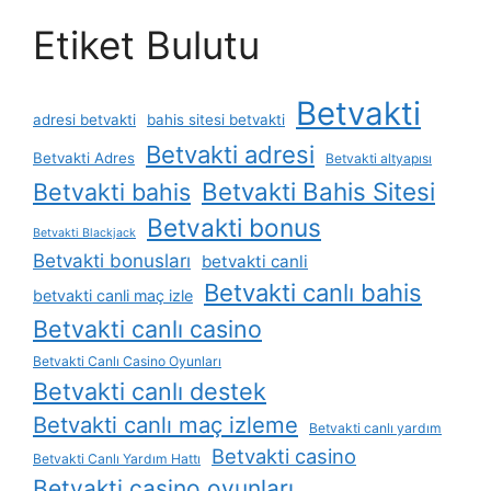
Etiket Bulutu
Betvakti
adresi betvakti
bahis sitesi betvakti
Betvakti adresi
Betvakti Adres
Betvakti altyapısı
Betvakti Bahis Sitesi
Betvakti bahis
Betvakti bonus
Betvakti Blackjack
Betvakti bonusları
betvakti canli
Betvakti canlı bahis
betvakti canli maç izle
Betvakti canlı casino
Betvakti Canlı Casino Oyunları
Betvakti canlı destek
Betvakti canlı maç izleme
Betvakti canlı yardım
Betvakti casino
Betvakti Canlı Yardım Hattı
Betvakti casino oyunları