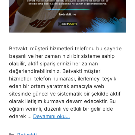
Betvakti müşteri hizmetleri telefonu bu sayede
başarılı ve her zaman hızlı bir sisteme sahip
olabilir, aktif siparişlerinizi her zaman
değerlendirebilirsiniz. Betvakti müşteri
hizmetleri telefon numarası, ilerlemeyi teşvik
eden bir ortam yaratmak amacıyla web
sitesinde güncel ve sistematik bir şekilde aktif
olarak iletişim kurmaya devam edecektir. Bu
eğitim verimli, düzenli ve etkili bir gelir elde
ederek …
Devamını oku…
Kategoriler