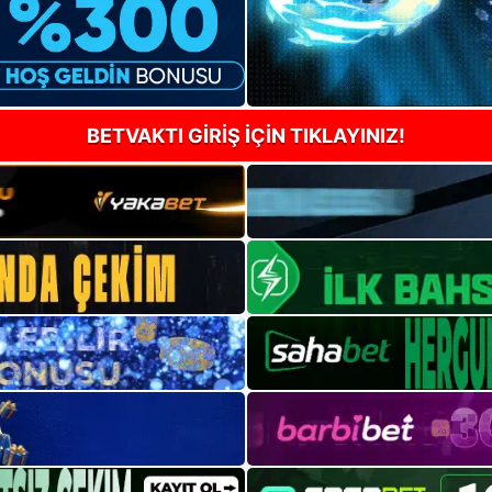
BETVAKTI GİRİŞ İÇİN TIKLAYINIZ!