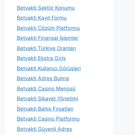
Betvakti Sektör Konumu
Betvakti Kayıt Formu
Betvakti Çözüm Platformu
Betvakti Finansal İşlemler
Betvakti Türkiye Oranları
Betvakti Ekstra Giriş
Betvakti Kullanıcı Görüşleri
Betvakti Adres Bulma
Betvakti Casino Menüsü
Betvakti Şikayet Yönetimi
Betvakti Bahis Fırsatları
Betvakti Casino Platformu
Betvakti Güvenli Adres