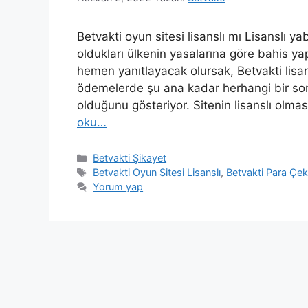
Betvakti oyun sitesi lisanslı mı Lisanslı yaban
oldukları ülkenin yasalarına göre bahis y
hemen yanıtlayacak olursak, Betvakti lisa
ödemelerde şu ana kadar herhangi bir so
olduğunu gösteriyor. Sitenin lisanslı olm
oku…
Kategoriler
Betvakti Şikayet
Etiketler
Betvakti Oyun Sitesi Lisanslı
,
Betvakti Para Çek
Yorum yap