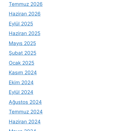
Temmuz 2026
Haziran 2026
Eylül 2025
Haziran 2025
Mayıs 2025
Şubat 2025
Ocak 2025
Kasım 2024
Ekim 2024
Eylül 2024
Ağustos 2024
Temmuz 2024
Haziran 2024