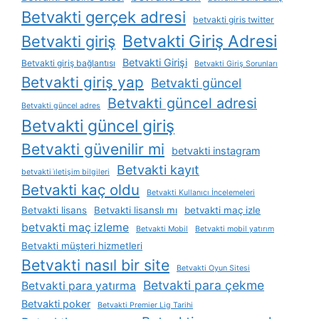
Betvakti gerçek adresi
betvakti giris twitter
Betvakti Giriş Adresi
Betvakti giriş
Betvakti Girişi
Betvakti giriş bağlantısı
Betvakti Giriş Sorunları
Betvakti giriş yap
Betvakti güncel
Betvakti güncel adresi
Betvakti güncel adres
Betvakti güncel giriş
Betvakti güvenilir mi
betvakti instagram
Betvakti kayıt
betvakti i̇letişim bilgileri
Betvakti kaç oldu
Betvakti Kullanıcı İncelemeleri
Betvakti lisans
Betvakti lisanslı mı
betvakti maç izle
betvakti maç izleme
Betvakti Mobil
Betvakti mobil yatırım
Betvakti müşteri hizmetleri
Betvakti nasıl bir site
Betvakti Oyun Sitesi
Betvakti para çekme
Betvakti para yatırma
Betvakti poker
Betvakti Premier Lig Tarihi