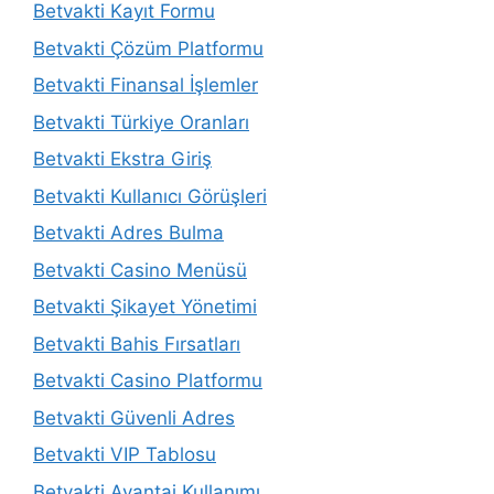
Betvakti Kayıt Formu
Betvakti Çözüm Platformu
Betvakti Finansal İşlemler
Betvakti Türkiye Oranları
Betvakti Ekstra Giriş
Betvakti Kullanıcı Görüşleri
Betvakti Adres Bulma
Betvakti Casino Menüsü
Betvakti Şikayet Yönetimi
Betvakti Bahis Fırsatları
Betvakti Casino Platformu
Betvakti Güvenli Adres
Betvakti VIP Tablosu
Betvakti Avantaj Kullanımı