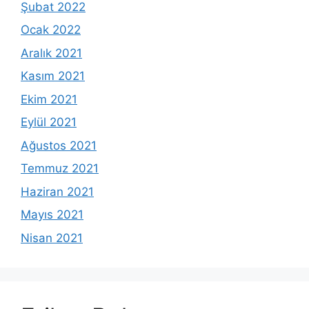
Şubat 2022
Ocak 2022
Aralık 2021
Kasım 2021
Ekim 2021
Eylül 2021
Ağustos 2021
Temmuz 2021
Haziran 2021
Mayıs 2021
Nisan 2021