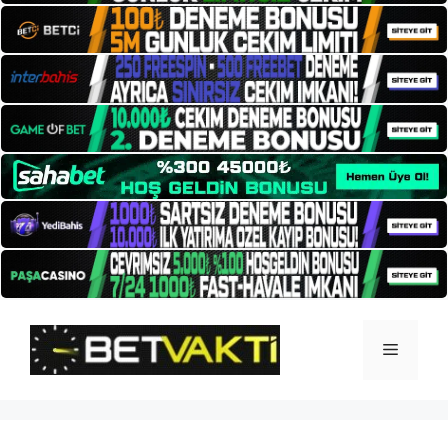
İçeriğe
atla
Menü