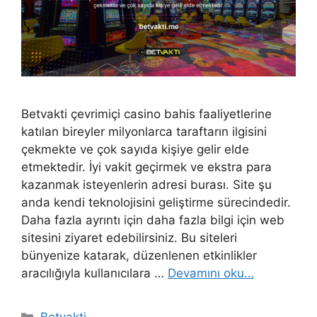
Betvakti çevrimiçi casino bahis faaliyetlerine
katılan bireyler milyonlarca taraftarın ilgisini
çekmekte ve çok sayıda kişiye gelir elde
etmektedir. İyi vakit geçirmek ve ekstra para
kazanmak isteyenlerin adresi burası. Site şu
anda kendi teknolojisini geliştirme sürecindedir.
Daha fazla ayrıntı için daha fazla bilgi için web
sitesini ziyaret edebilirsiniz. Bu siteleri
bünyenize katarak, düzenlenen etkinlikler
aracılığıyla kullanıcılara …
Devamını oku…
Kategoriler