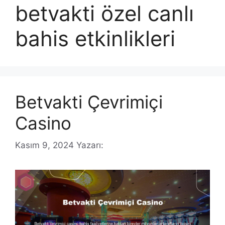
betvakti özel canlı
bahis etkinlikleri
Betvakti Çevrimiçi
Casino
Kasım 9, 2024
Yazarı: