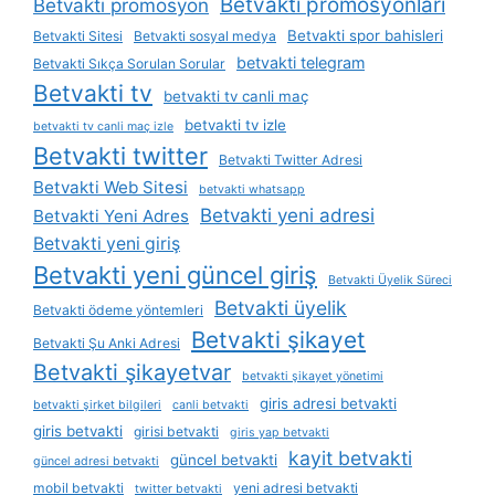
Betvakti promosyonları
Betvakti promosyon
Betvakti spor bahisleri
Betvakti Sitesi
Betvakti sosyal medya
betvakti telegram
Betvakti Sıkça Sorulan Sorular
Betvakti tv
betvakti tv canli maç
betvakti tv izle
betvakti tv canli maç izle
Betvakti twitter
Betvakti Twitter Adresi
Betvakti Web Sitesi
betvakti whatsapp
Betvakti yeni adresi
Betvakti Yeni Adres
Betvakti yeni giriş
Betvakti yeni güncel giriş
Betvakti Üyelik Süreci
Betvakti üyelik
Betvakti ödeme yöntemleri
Betvakti şikayet
Betvakti Şu Anki Adresi
Betvakti şikayetvar
betvakti şikayet yönetimi
giris adresi betvakti
betvakti şirket bilgileri
canli betvakti
giris betvakti
girisi betvakti
giris yap betvakti
kayit betvakti
güncel betvakti
güncel adresi betvakti
mobil betvakti
yeni adresi betvakti
twitter betvakti