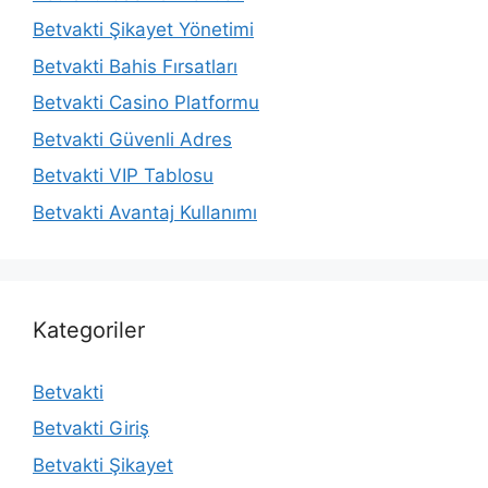
Betvakti Şikayet Yönetimi
Betvakti Bahis Fırsatları
Betvakti Casino Platformu
Betvakti Güvenli Adres
Betvakti VIP Tablosu
Betvakti Avantaj Kullanımı
Kategoriler
Betvakti
Betvakti Giriş
Betvakti Şikayet