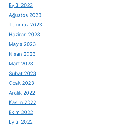
Eylül 2023
Ağustos 2023
Temmuz 2023
Haziran 2023
Mayıs 2023
Nisan 2023
Mart 2023
Şubat 2023
Ocak 2023
Aralık 2022
Kasım 2022
Ekim 2022
Eylül 2022