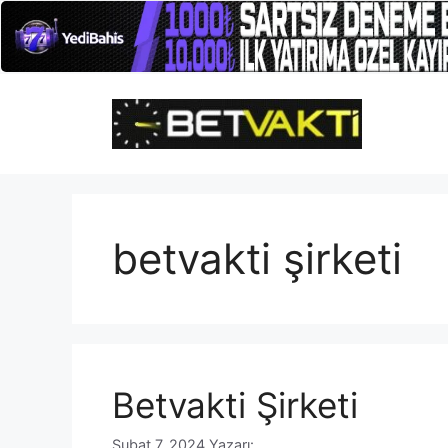
İçeriğe
atla
betvakti şirketi
Betvakti Şirketi
Şubat 7, 2024
Yazarı: