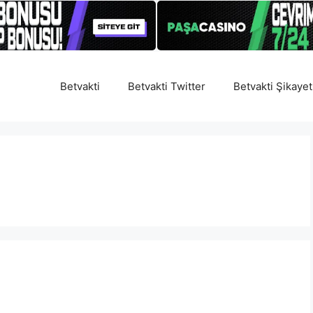
Betvakti
Betvakti Twitter
Betvakti Şikayet