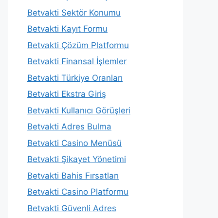
Betvakti Sektör Konumu
Betvakti Kayıt Formu
Betvakti Çözüm Platformu
Betvakti Finansal İşlemler
Betvakti Türkiye Oranları
Betvakti Ekstra Giriş
Betvakti Kullanıcı Görüşleri
Betvakti Adres Bulma
Betvakti Casino Menüsü
Betvakti Şikayet Yönetimi
Betvakti Bahis Fırsatları
Betvakti Casino Platformu
Betvakti Güvenli Adres