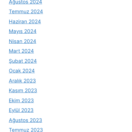
Ağustos 2024
Temmuz 2024
Haziran 2024
Mayıs 2024
Nisan 2024
Mart 2024
Şubat 2024
Ocak 2024
Aralık 2023
Kasım 2023
Ekim 2023
Eylül 2023
Ağustos 2023
Temmuz 2023