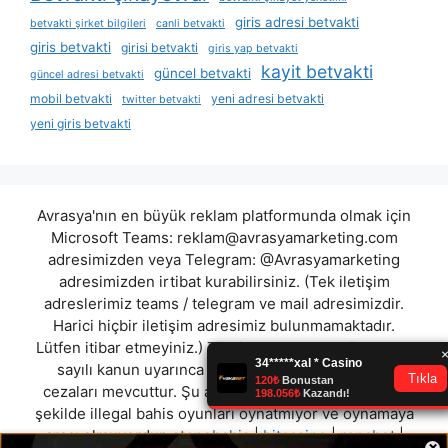
giris adresi betvakti
betvakti şirket bilgileri
canli betvakti
giris betvakti
girisi betvakti
giris yap betvakti
kayit betvakti
güncel betvakti
güncel adresi betvakti
mobil betvakti
yeni adresi betvakti
twitter betvakti
yeni giris betvakti
Avrasya'nın en büyük reklam platformunda olmak için
Microsoft Teams:
reklam@avrasyamarketing.com
adresimizden veya Telegram: @Avrasyamarketing
adresimizden irtibat kurabilirsiniz. (Tek iletişim
adreslerimiz teams / telegram ve mail adresimizdir.
Harici hiçbir iletişim adresimiz bulunmamaktadır.
Lütfen itibar etmeyiniz.) Türkiye yasalarına göre 7258
sayılı kanun uyarınca yasa dışı bahis oynamanın
cezaları mevcuttur. Şu an bulunduğunuz site hiç bir
şekilde illegal bahis oyunları oynatmıyor ve oynamaya
aracı olmuyordur.
stonebahis
|
bitcasino
|
ronabet
|
×