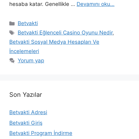
hesaba katar. Genellikle …
Devamını oku…
Kategoriler
Betvakti
Etiketler
Betvakti Eğlenceli Casino Oyunu Nedir
,
Betvakti Sosyal Medya Hesapları Ve
İncelemeleri
Yorum yap
Son Yazılar
Betvakti Adresi
Betvakti Giriş
Betvakti Program İndirme