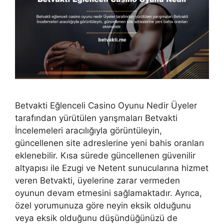
Betvakti Eğlenceli Casino Oyunu Nedir Üyeler
tarafından yürütülen yarışmaları Betvakti
İncelemeleri aracılığıyla görüntüleyin,
güncellenen site adreslerine yeni bahis oranları
eklenebilir. Kısa sürede güncellenen güvenilir
altyapısı ile Ezugi ve Netent sunucularına hizmet
veren Betvakti, üyelerine zarar vermeden
oyunun devam etmesini sağlamaktadır. Ayrıca,
özel yorumunuza göre neyin eksik olduğunu
veya eksik olduğunu düşündüğünüzü de