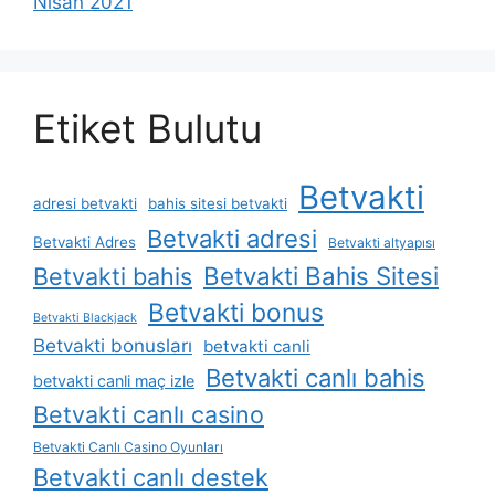
Nisan 2021
Etiket Bulutu
Betvakti
adresi betvakti
bahis sitesi betvakti
Betvakti adresi
Betvakti Adres
Betvakti altyapısı
Betvakti Bahis Sitesi
Betvakti bahis
Betvakti bonus
Betvakti Blackjack
Betvakti bonusları
betvakti canli
Betvakti canlı bahis
betvakti canli maç izle
Betvakti canlı casino
Betvakti Canlı Casino Oyunları
Betvakti canlı destek