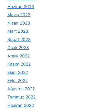
Haziran 2023
Mayıs 2023
Nisan 2023
Mart 2023
Şubat 2023
Ocak 2023
Aralık 2022
Kasım 2022
Ekim 2022
Eylül 2022
Ağustos 2022
Temmuz 2022
Haziran 2022