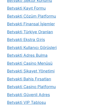
Betvakti Sektör Konumu
Betvakti Kayıt Formu
Betvakti Çözüm Platformu
Betvakti Finansal İşlemler
Betvakti Türkiye Oranları
Betvakti Ekstra Giriş
Betvakti Kullanıcı Görüşleri
Betvakti Adres Bulma
Betvakti Casino Menüsü
Betvakti Şikayet Yönetimi
Betvakti Bahis Fırsatları
Betvakti Casino Platformu
Betvakti Güvenli Adres
Betvakti VIP Tablosu