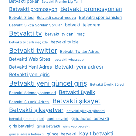
Betvakti poker
Betvakti Premier Lig Tarihi
Betvakti promosyonları
Betvakti promosyon
Betvakti spor bahisleri
Betvakti Sitesi
Betvakti sosyal medya
betvakti telegram
Betvakti Sıkça Sorulan Sorular
Betvakti tv
betvakti tv canli maç
betvakti tv izle
betvakti tv canli maç izle
Betvakti twitter
Betvakti Twitter Adresi
Betvakti Web Sitesi
betvakti whatsapp
Betvakti yeni adresi
Betvakti Yeni Adres
Betvakti yeni giriş
Betvakti yeni güncel giriş
Betvakti Üyelik Süreci
Betvakti üyelik
Betvakti ödeme yöntemleri
Betvakti şikayet
Betvakti Şu Anki Adresi
Betvakti şikayetvar
betvakti şikayet yönetimi
giris adresi betvakti
betvakti şirket bilgileri
canli betvakti
giris betvakti
girisi betvakti
giris yap betvakti
kayit betvakti
güncel betvakti
güncel adresi betvakti