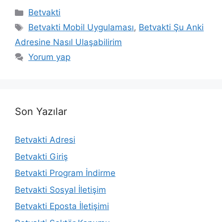
Kategoriler
Betvakti
Etiketler
Betvakti Mobil Uygulaması
,
Betvakti Şu Anki
Adresine Nasıl Ulaşabilirim
Yorum yap
Son Yazılar
Betvakti Adresi
Betvakti Giriş
Betvakti Program İndirme
Betvakti Sosyal İletişim
Betvakti Eposta İletişimi