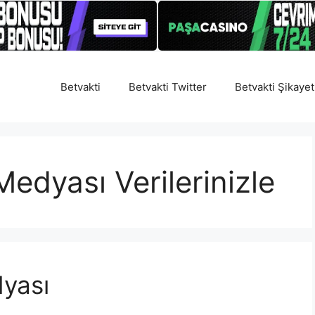
Betvakti
Betvakti Twitter
Betvakti Şikayet
Medyası Verilerinizle
dyası