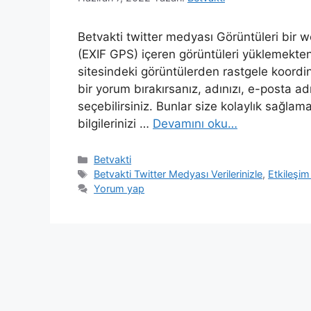
Betvakti twitter medyası Görüntüleri bir w
(EXIF GPS) içeren görüntüleri yüklemekten 
sitesindeki görüntülerden rastgele koordinat
bir yorum bırakırsanız, adınızı, e-posta a
seçebilirsiniz. Bunlar size kolaylık sağla
bilgilerinizi …
Devamını oku…
Kategoriler
Betvakti
Etiketler
Betvakti Twitter Medyası Verilerinizle
,
Etkileşim 
Yorum yap