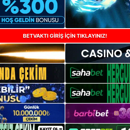
BETVAKTI GİRİŞ İÇİN TIKLAYINIZ!