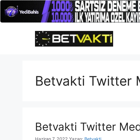
İçeriğe
atla
Betvakti Twitter 
Betvakti Twitter Me
Haziran 7, 2022
Yazarı:
Betvakti