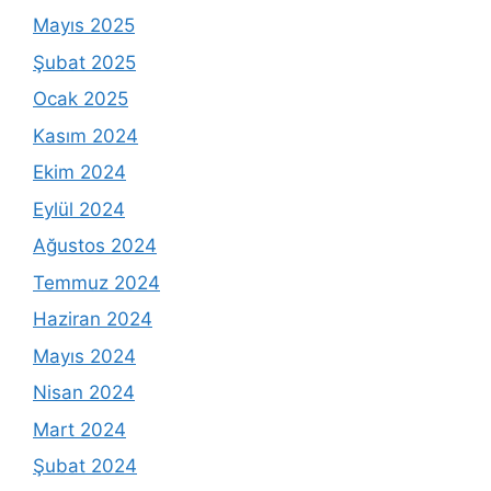
Mayıs 2025
Şubat 2025
Ocak 2025
Kasım 2024
Ekim 2024
Eylül 2024
Ağustos 2024
Temmuz 2024
Haziran 2024
Mayıs 2024
Nisan 2024
Mart 2024
Şubat 2024