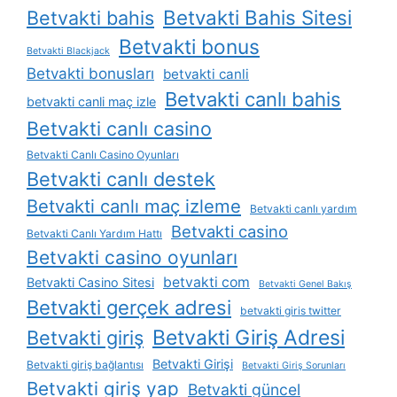
Betvakti Bahis Sitesi
Betvakti bahis
Betvakti bonus
Betvakti Blackjack
Betvakti bonusları
betvakti canli
Betvakti canlı bahis
betvakti canli maç izle
Betvakti canlı casino
Betvakti Canlı Casino Oyunları
Betvakti canlı destek
Betvakti canlı maç izleme
Betvakti canlı yardım
Betvakti casino
Betvakti Canlı Yardım Hattı
Betvakti casino oyunları
betvakti com
Betvakti Casino Sitesi
Betvakti Genel Bakış
Betvakti gerçek adresi
betvakti giris twitter
Betvakti Giriş Adresi
Betvakti giriş
Betvakti Girişi
Betvakti giriş bağlantısı
Betvakti Giriş Sorunları
Betvakti giriş yap
Betvakti güncel