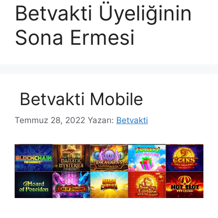
Betvakti Üyeliğinin
Sona Ermesi
Betvakti Mobile
Temmuz 28, 2022
Yazarı:
Betvakti