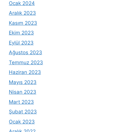
Ocak 2024
Aralık 2023
Kasım 2023
Ekim 2023
Eylül 2023
Ağustos 2023
Temmuz 2023
Haziran 2023
Mayıs 2023
Nisan 2023
Mart 2023
Şubat 2023
Ocak 2023
Aralık 2022