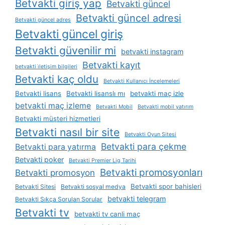
Betvakti giriş yap
Betvakti güncel
Betvakti güncel adresi
Betvakti güncel adres
Betvakti güncel giriş
Betvakti güvenilir mi
betvakti instagram
Betvakti kayıt
betvakti i̇letişim bilgileri
Betvakti kaç oldu
Betvakti Kullanıcı İncelemeleri
Betvakti lisans
Betvakti lisanslı mı
betvakti maç izle
betvakti maç izleme
Betvakti Mobil
Betvakti mobil yatırım
Betvakti müşteri hizmetleri
Betvakti nasıl bir site
Betvakti Oyun Sitesi
Betvakti para çekme
Betvakti para yatırma
Betvakti poker
Betvakti Premier Lig Tarihi
Betvakti promosyonları
Betvakti promosyon
Betvakti spor bahisleri
Betvakti Sitesi
Betvakti sosyal medya
betvakti telegram
Betvakti Sıkça Sorulan Sorular
Betvakti tv
betvakti tv canli maç