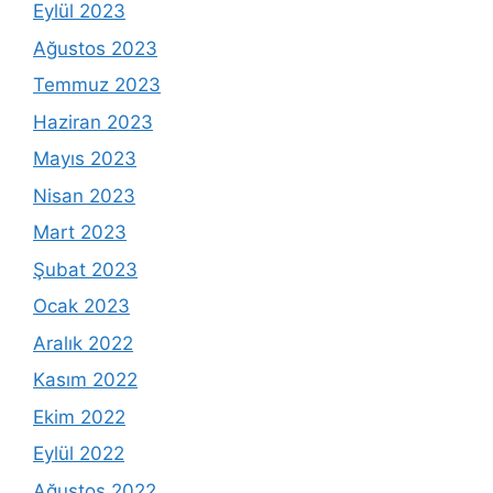
Eylül 2023
Ağustos 2023
Temmuz 2023
Haziran 2023
Mayıs 2023
Nisan 2023
Mart 2023
Şubat 2023
Ocak 2023
Aralık 2022
Kasım 2022
Ekim 2022
Eylül 2022
Ağustos 2022