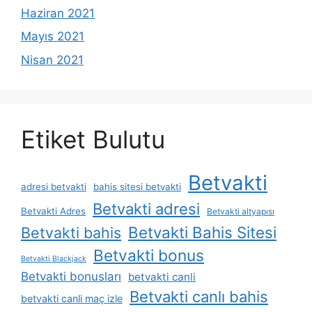
Haziran 2021
Mayıs 2021
Nisan 2021
Etiket Bulutu
Betvakti
adresi betvakti
bahis sitesi betvakti
Betvakti adresi
Betvakti Adres
Betvakti altyapısı
Betvakti Bahis Sitesi
Betvakti bahis
Betvakti bonus
Betvakti Blackjack
Betvakti bonusları
betvakti canli
Betvakti canlı bahis
betvakti canli maç izle