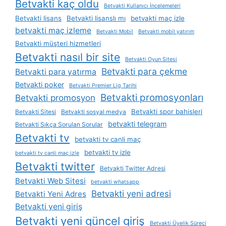
Betvakti kaç oldu
Betvakti Kullanıcı İncelemeleri
Betvakti lisans
Betvakti lisanslı mı
betvakti maç izle
betvakti maç izleme
Betvakti Mobil
Betvakti mobil yatırım
Betvakti müşteri hizmetleri
Betvakti nasıl bir site
Betvakti Oyun Sitesi
Betvakti para çekme
Betvakti para yatırma
Betvakti poker
Betvakti Premier Lig Tarihi
Betvakti promosyonları
Betvakti promosyon
Betvakti spor bahisleri
Betvakti Sitesi
Betvakti sosyal medya
betvakti telegram
Betvakti Sıkça Sorulan Sorular
Betvakti tv
betvakti tv canli maç
betvakti tv izle
betvakti tv canli maç izle
Betvakti twitter
Betvakti Twitter Adresi
Betvakti Web Sitesi
betvakti whatsapp
Betvakti yeni adresi
Betvakti Yeni Adres
Betvakti yeni giriş
Betvakti yeni güncel giriş
Betvakti Üyelik Süreci