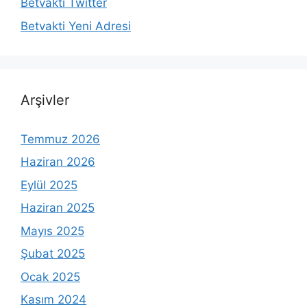
Betvakti Twitter
Betvakti Yeni Adresi
Arşivler
Temmuz 2026
Haziran 2026
Eylül 2025
Haziran 2025
Mayıs 2025
Şubat 2025
Ocak 2025
Kasım 2024