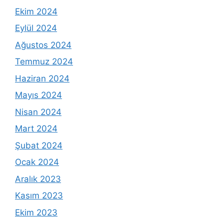
Ekim 2024
Eylül 2024
Ağustos 2024
Temmuz 2024
Haziran 2024
Mayıs 2024
Nisan 2024
Mart 2024
Şubat 2024
Ocak 2024
Aralık 2023
Kasım 2023
Ekim 2023