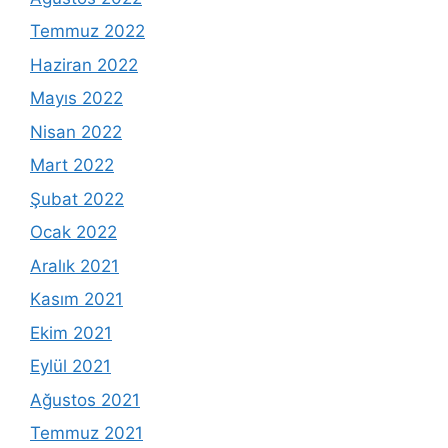
Temmuz 2022
Haziran 2022
Mayıs 2022
Nisan 2022
Mart 2022
Şubat 2022
Ocak 2022
Aralık 2021
Kasım 2021
Ekim 2021
Eylül 2021
Ağustos 2021
Temmuz 2021