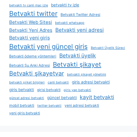
betvakti tv izle
betvakti tv canli maç izle
Betvakti twitter
Betvakti Twitter Adresi
Betvakti Web Sitesi
betvakti whatsapp
Betvakti yeni adresi
Betvakti Yeni Adres
Betvakti yeni giriş
Betvakti yeni güncel giriş
Betvakti Üyelik Süreci
Betvakti üyelik
Betvakti ödeme yöntemleri
Betvakti şikayet
Betvakti Şu Anki Adresi
Betvakti şikayetvar
betvakti şikayet yönetimi
giris adresi betvakti
betvakti şirket bilgileri
canli betvakti
giris betvakti
girisi betvakti
giris yap betvakti
kayit betvakti
güncel betvakti
güncel adresi betvakti
mobil betvakti
yeni adresi betvakti
twitter betvakti
yeni giris betvakti