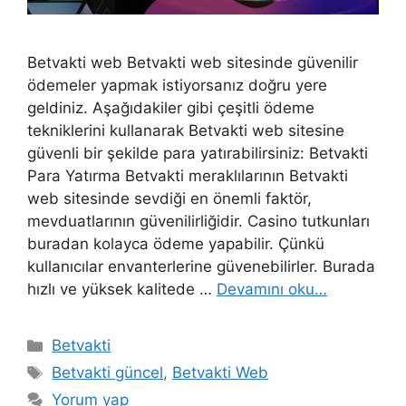
Betvakti web Betvakti web sitesinde güvenilir
ödemeler yapmak istiyorsanız doğru yere
geldiniz. Aşağıdakiler gibi çeşitli ödeme
tekniklerini kullanarak Betvakti web sitesine
güvenli bir şekilde para yatırabilirsiniz: Betvakti
Para Yatırma Betvakti meraklılarının Betvakti
web sitesinde sevdiği en önemli faktör,
mevduatlarının güvenilirliğidir. Casino tutkunları
buradan kolayca ödeme yapabilir. Çünkü
kullanıcılar envanterlerine güvenebilirler. Burada
hızlı ve yüksek kalitede …
Devamını oku…
Kategoriler
Betvakti
Etiketler
Betvakti güncel
,
Betvakti Web
Yorum yap