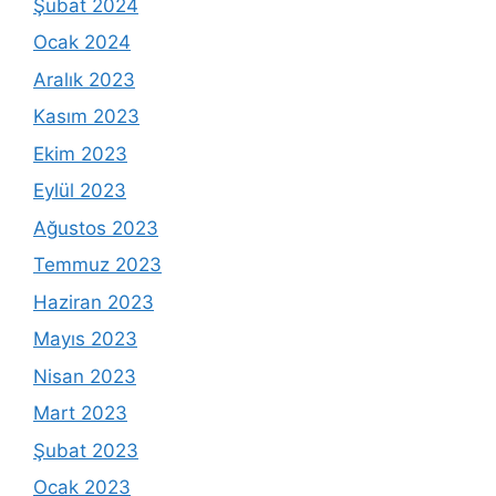
Şubat 2024
Ocak 2024
Aralık 2023
Kasım 2023
Ekim 2023
Eylül 2023
Ağustos 2023
Temmuz 2023
Haziran 2023
Mayıs 2023
Nisan 2023
Mart 2023
Şubat 2023
Ocak 2023