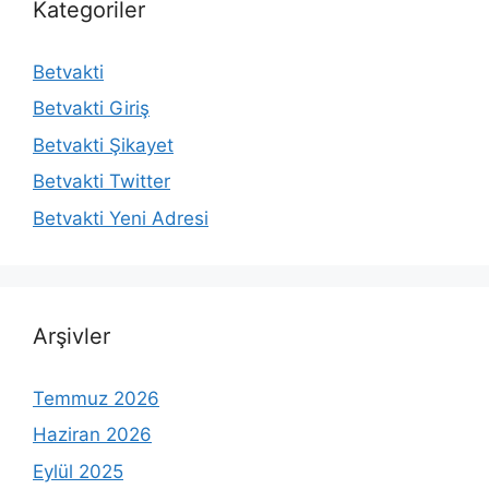
Kategoriler
Betvakti
Betvakti Giriş
Betvakti Şikayet
Betvakti Twitter
Betvakti Yeni Adresi
Arşivler
Temmuz 2026
Haziran 2026
Eylül 2025