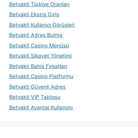
Betvakti Türkiye Oranları
Betvakti Ekstra Giriş
Betvakti Kullanıcı Görüşleri
Betvakti Adres Bulma
Betvakti Casino Menüsü
Betvakti Şikayet Yönetimi
Betvakti Bahis Fırsatları
Betvakti Casino Platformu
Betvakti Güvenli Adres
Betvakti VIP Tablosu
Betvakti Avantaj Kullanımı