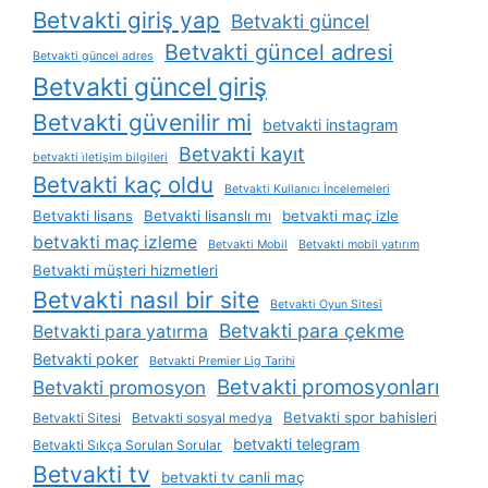
Betvakti giriş yap
Betvakti güncel
Betvakti güncel adresi
Betvakti güncel adres
Betvakti güncel giriş
Betvakti güvenilir mi
betvakti instagram
Betvakti kayıt
betvakti i̇letişim bilgileri
Betvakti kaç oldu
Betvakti Kullanıcı İncelemeleri
Betvakti lisans
Betvakti lisanslı mı
betvakti maç izle
betvakti maç izleme
Betvakti Mobil
Betvakti mobil yatırım
Betvakti müşteri hizmetleri
Betvakti nasıl bir site
Betvakti Oyun Sitesi
Betvakti para çekme
Betvakti para yatırma
Betvakti poker
Betvakti Premier Lig Tarihi
Betvakti promosyonları
Betvakti promosyon
Betvakti spor bahisleri
Betvakti Sitesi
Betvakti sosyal medya
betvakti telegram
Betvakti Sıkça Sorulan Sorular
Betvakti tv
betvakti tv canli maç