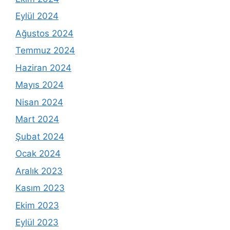
Eylül 2024
Ağustos 2024
Temmuz 2024
Haziran 2024
Mayıs 2024
Nisan 2024
Mart 2024
Şubat 2024
Ocak 2024
Aralık 2023
Kasım 2023
Ekim 2023
Eylül 2023