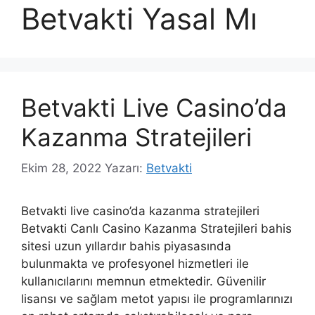
Betvakti Yasal Mı
Betvakti Live Casino’da
Kazanma Stratejileri
Ekim 28, 2022
Yazarı:
Betvakti
Betvakti live casino’da kazanma stratejileri
Betvakti Canlı Casino Kazanma Stratejileri bahis
sitesi uzun yıllardır bahis piyasasında
bulunmakta ve profesyonel hizmetleri ile
kullanıcılarını memnun etmektedir. Güvenilir
lisansı ve sağlam metot yapısı ile programlarınızı