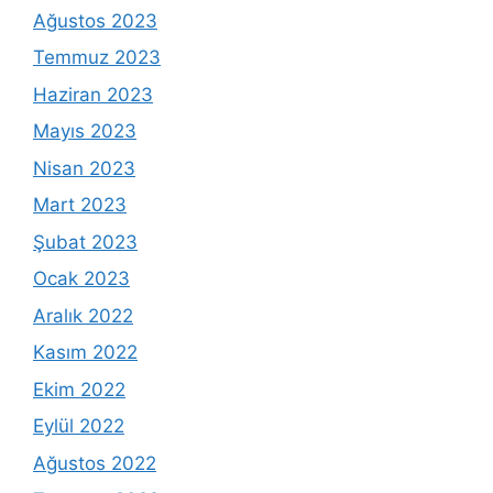
Ağustos 2023
Temmuz 2023
Haziran 2023
Mayıs 2023
Nisan 2023
Mart 2023
Şubat 2023
Ocak 2023
Aralık 2022
Kasım 2022
Ekim 2022
Eylül 2022
Ağustos 2022