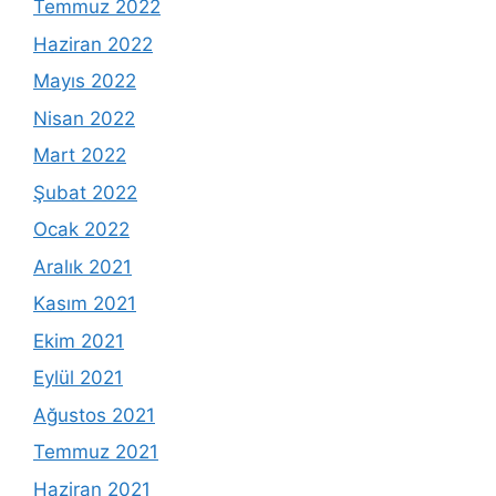
Temmuz 2022
Haziran 2022
Mayıs 2022
Nisan 2022
Mart 2022
Şubat 2022
Ocak 2022
Aralık 2021
Kasım 2021
Ekim 2021
Eylül 2021
Ağustos 2021
Temmuz 2021
Haziran 2021