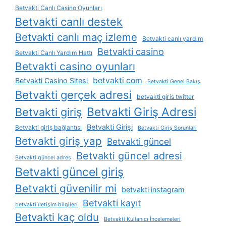
Betvakti Canlı Casino Oyunları
Betvakti canlı destek
Betvakti canlı maç izleme
Betvakti canlı yardım
Betvakti casino
Betvakti Canlı Yardım Hattı
Betvakti casino oyunları
betvakti com
Betvakti Casino Sitesi
Betvakti Genel Bakış
Betvakti gerçek adresi
betvakti giris twitter
Betvakti Giriş Adresi
Betvakti giriş
Betvakti Girişi
Betvakti giriş bağlantısı
Betvakti Giriş Sorunları
Betvakti giriş yap
Betvakti güncel
Betvakti güncel adresi
Betvakti güncel adres
Betvakti güncel giriş
Betvakti güvenilir mi
betvakti instagram
Betvakti kayıt
betvakti i̇letişim bilgileri
Betvakti kaç oldu
Betvakti Kullanıcı İncelemeleri