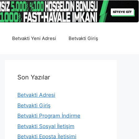
Betvakti Yeni Adresi
Betvakti Giriş
Son Yazılar
Betvakti Adresi
Betvakti Giriş
Betvakti Program İndirme
Betvakti Sosyal İletişim
Betvakti Eposta İletişimi