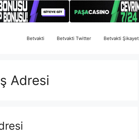
Betvakti
Betvakti Twitter
Betvakti Şikayet
iş Adresi
dresi