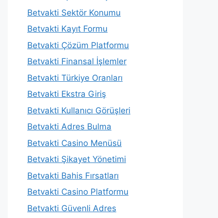
Betvakti Sektör Konumu
Betvakti Kayıt Formu
Betvakti Çözüm Platformu
Betvakti Finansal İşlemler
Betvakti Türkiye Oranları
Betvakti Ekstra Giriş
Betvakti Kullanıcı Görüşleri
Betvakti Adres Bulma
Betvakti Casino Menüsü
Betvakti Şikayet Yönetimi
Betvakti Bahis Fırsatları
Betvakti Casino Platformu
Betvakti Güvenli Adres