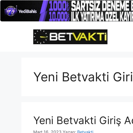
İçeriğe
atla
Yeni Betvakti Gir
Yeni Betvakti Giriş A
Mart 16, 2023
Yazarı:
Betvakti